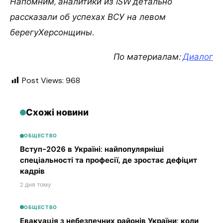
Напомним, аналитики из ISW детально
рассказали об успехах ВСУ на левом
берегуХерсонщины.
По материалам:
Диалог
Post Views:
968
Схожі новини
ОБЩЕСТВО
Вступ-2026 в Україні: найпопулярніші
спеціальності та професії, де зростає дефіцит
кадрів
2 дня тому
ОБЩЕСТВО
Евакуація з небезпечних районів України: коли