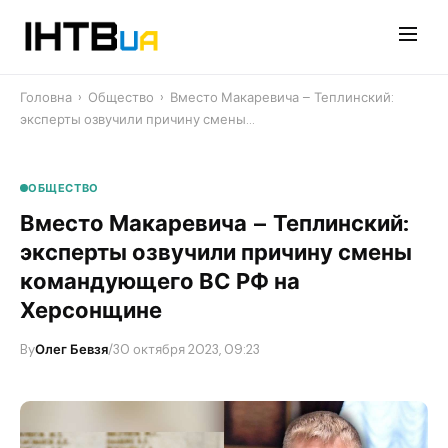
Перейти
до
контенту
Головна
›
Общество
›
​Вместо Макаревича – Теплинский:
эксперты озвучили причину смены…
ОБЩЕСТВО
​Вместо Макаревича – Теплинский:
эксперты озвучили причину смены
командующего ВС РФ на
Херсонщине
By
Олег Бевзя
/
30 октября 2023, 09:23