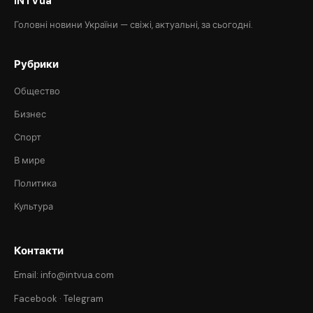
INTVua
Головні новини України — свіжі, актуальні, за сьогодні.
Рубрики
Общество
Бизнес
Спорт
В мире
Политика
Культура
Контакти
Email: info@intvua.com
Facebook
·
Telegram