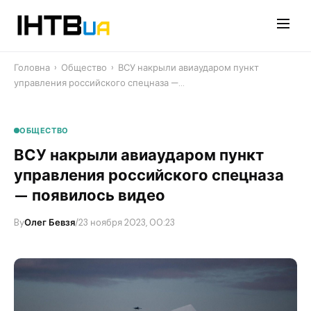
Перейти
до
контенту
Головна
›
Общество
›
ВСУ накрыли авиаударом пункт
управления российского спецназа —…
ОБЩЕСТВО
ВСУ накрыли авиаударом пункт
управления российского спецназа
— появилось видео
By
Олег Бевзя
/
23 ноября 2023, 00:23