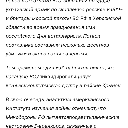
Ранее вСтратКоме ВСУ сообщили об ударе
украинской армии по скоплению россиян из810-
й бригады морской пехоты ВС РФ в Херсонской
области во время празднования ими
российского Дня артиллериста. Потери
противника составили несколько десятков
убитыми и около сотни ранеными.
Тем временем один изZ-пабликов пишет, что
накануне ВСУ
ликвидировали
целую
вражескуюштурмовую группу в районе Крынок.
В свою очередь, аналитики американского
Института изучения войны отмечают, что
Минобороны РФ пытается
подавить
панические
настроенияZ-военкоров, связанные с