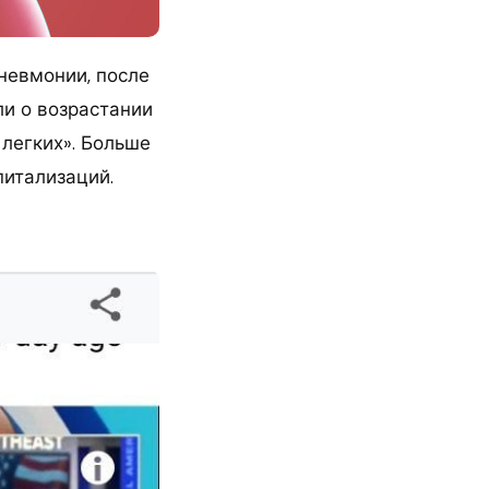
невмонии, после
ли о возрастании
легких». Больше
питализаций.