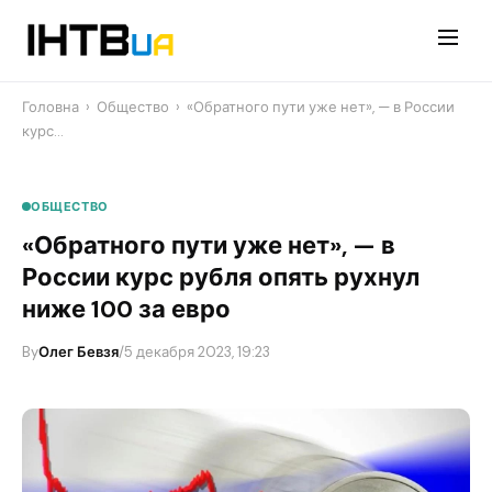
Перейти
до
контенту
Головна
›
Общество
›
«Обратного пути уже нет», — в России
курс…
ОБЩЕСТВО
«Обратного пути уже нет», — в
России курс рубля опять рухнул
ниже 100 за евро
By
Олег Бевзя
/
5 декабря 2023, 19:23