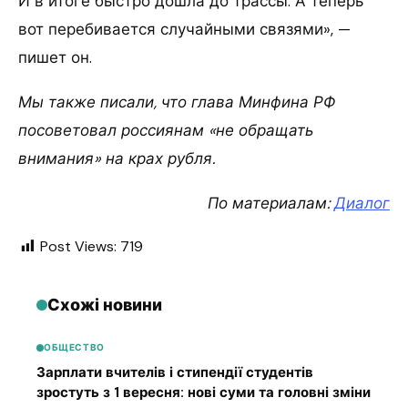
И в итоге быстро дошла до трассы. А теперь
вот перебивается случайными связями», —
пишет он.
Мы также писали, что глава Минфина РФ
посоветовал россиянам «не обращать
внимания» на крах рубля.
По материалам:
Диалог
Post Views:
719
Схожі новини
ОБЩЕСТВО
Зарплати вчителів і стипендії студентів
зростуть з 1 вересня: нові суми та головні зміни