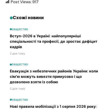
Post Views:
917
Схожі новини
ОБЩЕСТВО
Вступ-2026 в Україні: найпопулярніші
спеціальності та професії, де зростає дефіцит
кадрів
2 дня тому
ОБЩЕСТВО
Евакуація з небезпечних районів України: коли
сім’ю можуть вивезти примусово і що
дозволено взяти із собою
3 дня тому
ОБЩЕСТВО
Нові правила мобілізації з 1 серпня 2026 року: