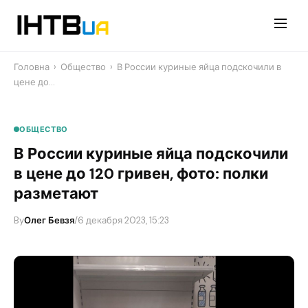
Перейти
до
контенту
Головна
›
Общество
›
В России куриные яйца подскочили в
цене до…
ОБЩЕСТВО
В России куриные яйца подскочили
в цене до 120 гривен, фото: полки
разметают
By
Олег Бевзя
/
6 декабря 2023, 15:23