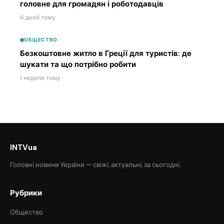
головне для громадян і роботодавців
6 дней тому
ОБЩЕСТВО
Безкоштовне житло в Греції для туристів: де
шукати та що потрібно робити
1 неделя тому
INTVua
Головні новини України — свіжі, актуальні, за сьогодні.
Рубрики
Общество