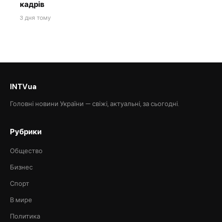
кадрів
3 дня тому
INTVua
Головні новини України — свіжі, актуальні, за сьогодні.
Рубрики
Общество
Бизнес
Спорт
В мире
Политика