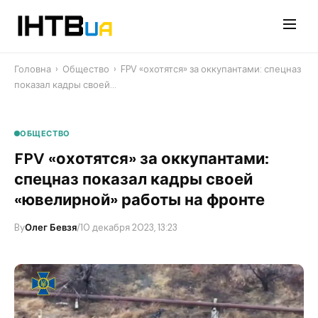
Перейти
до
контенту
Головна
›
Общество
›
​FPV «охотятся» за оккупантами: спецназ
показал кадры своей…
ОБЩЕСТВО
​FPV «охотятся» за оккупантами:
спецназ показал кадры своей
«ювелирной» работы на фронте
By
Олег Бевзя
/
10 декабря 2023, 13:23