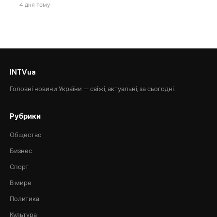
4 дня тому
INTVua
Головні новини України — свіжі, актуальні, за сьогодні.
Рубрики
Общество
Бизнес
Спорт
В мире
Политика
Культура