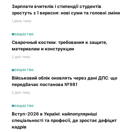
Зарплати вчителів і стипендії студентів
зростуть з 1 вересня: нові суми та головні зміни
1 день тому
ОБЩЕСТВО
Сварочный костюм: требования к защите,
материалам и конструкции
2 дня тому
ОБЩЕСТВО
Військовий облік оновлять через дані ДПС: що
передбачає постанова №981
2 дня тому
ОБЩЕСТВО
Вступ-2026 в Україні: найпопулярніші
спеціальності та професії, де зростає дефіцит
кадрів