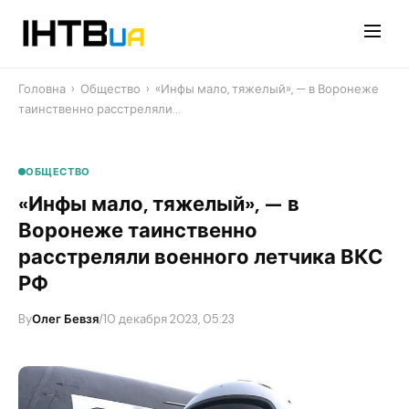
Перейти
до
контенту
Головна
›
Общество
›
«Инфы мало, тяжелый», — в Воронеже
таинственно расстреляли…
ОБЩЕСТВО
«Инфы мало, тяжелый», — в
Воронеже таинственно
расстреляли военного летчика ВКС
РФ
By
Олег Бевзя
/
10 декабря 2023, 05:23