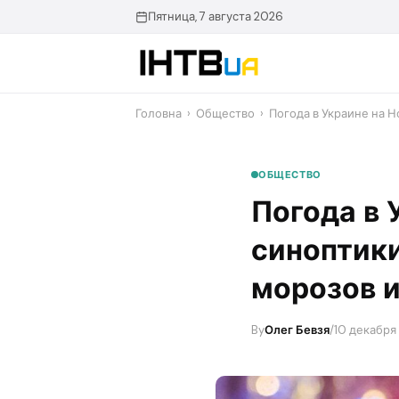
Перейти
Пятница, 7 августа 2026
до
контенту
Головна
›
Общество
›
Погода в Украине на Н
ОБЩЕСТВО
Погода в 
синоптики
морозов и
By
Олег Бевзя
/
10 декабря 