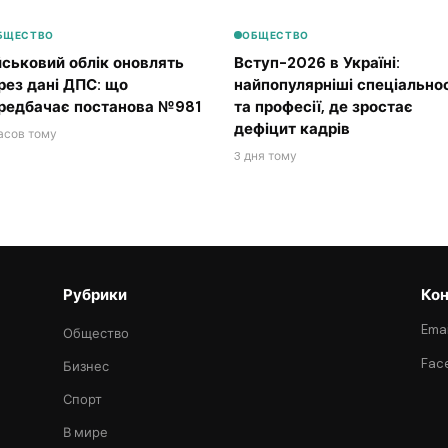
БЩЕСТВО
ОБЩЕСТВО
йськовий облік оновлять
Вступ-2026 в Україні:
рез дані ДПС: що
найпопулярніші спеціальнос
редбачає постанова №981
та професії, де зростає
дефіцит кадрів
асов тому
3 дня тому
Рубрики
Кон
Emai
Общество
Fac
Бизнес
Спорт
В мире