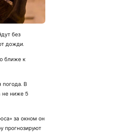
йдут без
ют дожди.
о ближе к
 погода. В
 не ниже 5
юса» за окном он
ру прогнозируют