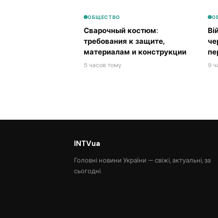
ОБЩЕСТВО
О
Сварочный костюм:
Ві
требования к защите,
че
материалам и конструкции
пе
5 часов тому
9 ч
INTVua
Головні новини України — свіжі, актуальні, за
сьогодні.