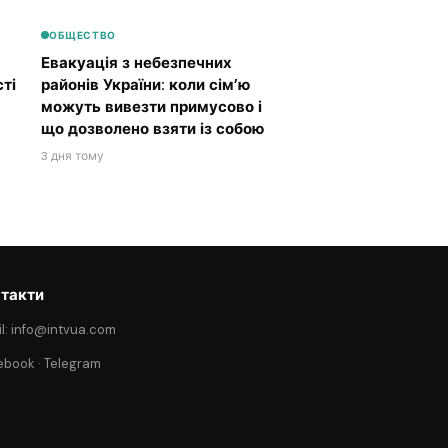
ОБЩЕСТВО
Евакуація з небезпечних
ті
районів України: коли сім’ю
можуть вивезти примусово і
що дозволено взяти із собою
3 дня тому
такти
l: info@intvua.com
ebook
·
Telegram