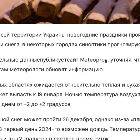
всей территории Украины новогодние праздники про
и снега, в некоторых городах синоптики прогнозиру
ельные данныепубликуетсайт Meteoprog, уточняя, чт
там метеорологи обновят информацию.
ых областях ожидается относительно теплая и сухая
жет выпасть к 19 января. Ночью температура воздуха
 днем от -2 до +2 градусов.
ой снег может пройти 26 декабря, однако из-за «пл
 В первый день 2024-го возможен дождь. Температу
 и до +2 градусов в светлое время суток.