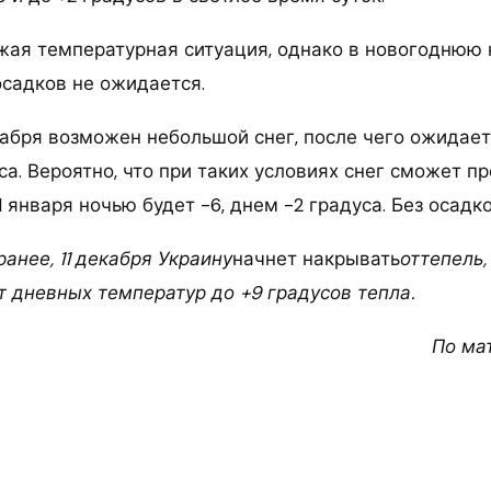
жая температурная ситуация, однако в новогоднюю
осадков не ожидается.
кабря возможен небольшой снег, после чего ожидае
са. Вероятно, что при таких условиях снег сможет п
1 января ночью будет -6, днем -2 градуса. Без осадко
анее, 11 декабря Украину
начнет накрывать
оттепель,
т дневных температур до +9 градусов тепла.
По ма