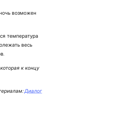
 ночь возможен
тся температура
ролежать весь
в.
 которая к концу
териалам:
Диалог