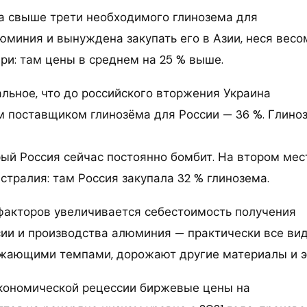
а свыше трети необходимого глинозема для
юминия и вынуждена закупать его в Азии, неся вес
ри: там цены в среднем на 25 % выше.
льное, что до российского вторжения Украина
 поставщиком глинозёма для России — 36 %. Глино
рый Россия сейчас постоянно бомбит. На втором мес
стралия: там Россия закупала 32 % глинозема.
факторов увеличивается себестоимость получения
сии и производства алюминия — практически все ви
жающими темпами, дорожают другие материалы и э
экономической рецессии биржевые цены на