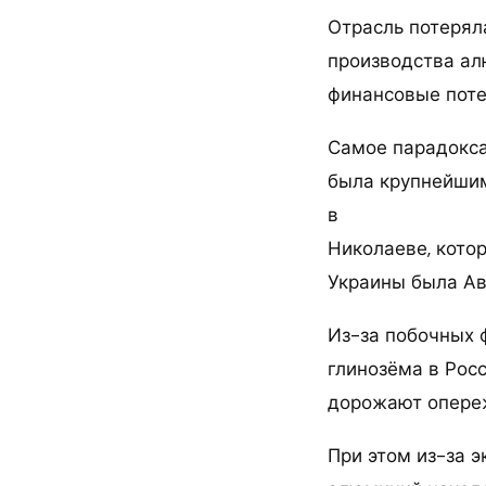
Отрасль потерял
производства ал
финансовые поте
Самое парадокса
была крупнейшим
в
Николаеве, кото
Украины была Ав
Из-за побочных 
глинозёма в Рос
дорожают опере
При этом из-за 