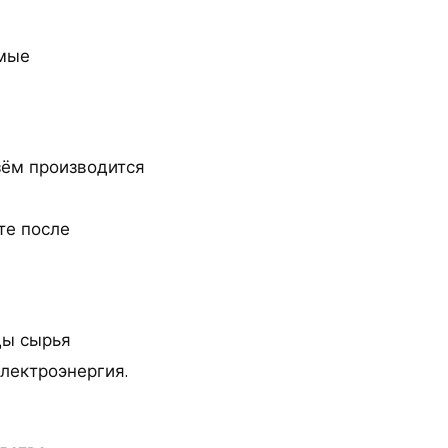
омые
зём производится
те после
ды сырья
лектроэнергия.