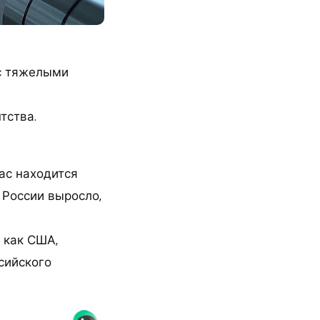
 с тяжелыми
тства.
ас находится
и России выросло,
 как США,
сийского