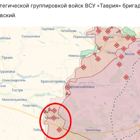
тегической группировкой войск ВСУ «Таврия» брига
вский.