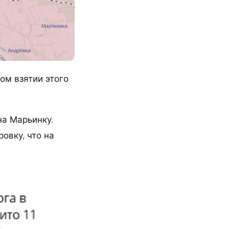
м взятии этого
на Марьинку.
овку, что на