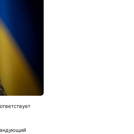
оответствует
мандующий