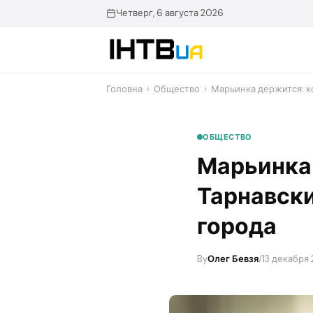
Перейти
Четверг, 6 августа 2026
до
контенту
Головна
›
Общество
›
​Марьинка держится: 
ОБЩЕСТВО
​Марьинк
Тарнавски
города
By
Олег Бевзя
/
13 декабря 