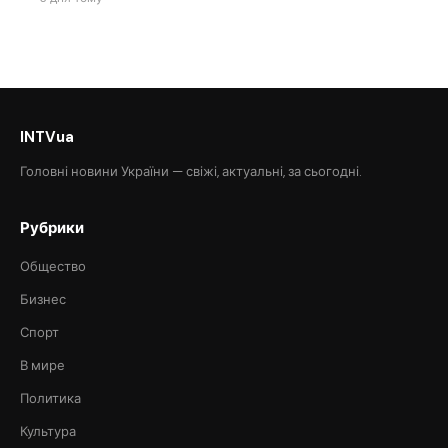
INTVua
Головні новини України — свіжі, актуальні, за сьогодні.
Рубрики
Общество
Бизнес
Спорт
В мире
Политика
Культура