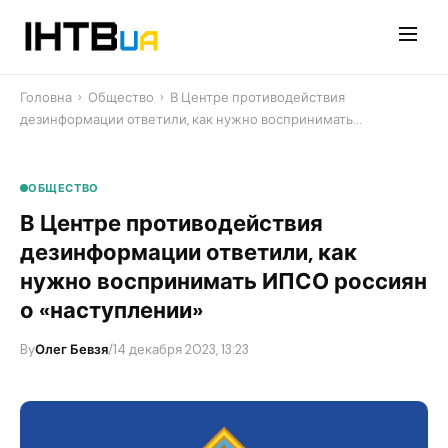
Перейти
до
контенту
Головна
›
Общество
›
В Центре противодействия
дезинформации ответили, ​как нужно воспринимать…
ОБЩЕСТВО
В Центре противодействия
дезинформации ответили, ​как
нужно воспринимать ИПСО россиян
о «наступлении»
By
Олег Бевзя
/
14 декабря 2023, 13:23