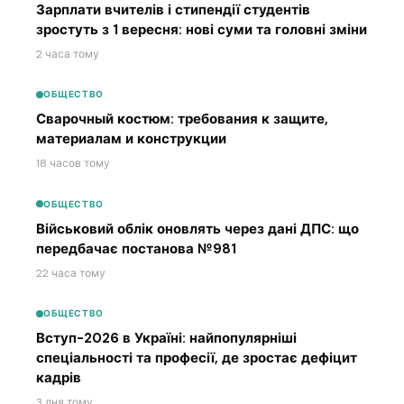
Зарплати вчителів і стипендії студентів
зростуть з 1 вересня: нові суми та головні зміни
2 часа тому
ОБЩЕСТВО
Сварочный костюм: требования к защите,
материалам и конструкции
18 часов тому
ОБЩЕСТВО
Військовий облік оновлять через дані ДПС: що
передбачає постанова №981
22 часа тому
ОБЩЕСТВО
Вступ-2026 в Україні: найпопулярніші
спеціальності та професії, де зростає дефіцит
кадрів
3 дня тому