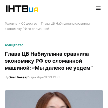
Перейти
до
контенту
Головна
›
Общество
›
​Глава ЦБ Набиуллина сравнила
экономику РФ со сломанной…
ОБЩЕСТВО
​Глава ЦБ Набиуллина сравнила
экономику РФ со сломанной
машиной: «Мы далеко не уедем”
By
Олег Бевзя
/
15 декабря 2023, 19:23