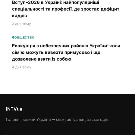
Вступ-2026 в Україні: найпопулярніші
спеціальності та професії, де зростає дефіцит
кадрів
3 дня тому
ОБЩЕСТВО
Евакуація з небезпечних районів України: коли
сім’ю можуть вивезти примусово і що
дозволено взяти із собою
4 дня тому
INTVua
Головні новини України — свіжі, актуальні, за сьогодні.