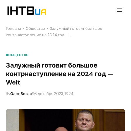
Перейти
до
контенту
Головна
›
Общество
›
​Залужный готовит большое
контрнаступление на 2024 год —…
ОБЩЕСТВО
​Залужный готовит большое
контрнаступление на 2024 год —
Welt
By
Олег Бевзя
/
16 декабря 2023, 13:24