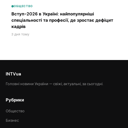
ОБЩЕСТВО
Вступ-2026 в Україні: найпопулярніші
спеціальності та професії, де зростає дефіцит
кадрів
3 дня тому
INTVua
Головні новини України — свіжі, актуальні, за сьогодні.
Рубрики
Общество
Бизнес