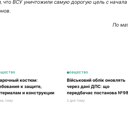
, что ВСУ уничтожили самую дорогую цель с начала
нов.
По ма
БЩЕСТВО
ОБЩЕСТВО
арочный костюм:
Військовий облік оновлять
ебования к защите,
через дані ДПС: що
териалам и конструкции
передбачає постанова №98
ень тому
2 дня тому