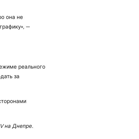
ро она не
графику», —
режиме реального
дать за
сторонами
V на Днепре.