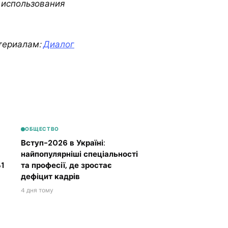
 использования
териалам:
Диалог
ОБЩЕСТВО
Вступ-2026 в Україні:
найпопулярніші спеціальності
1
та професії, де зростає
дефіцит кадрів
4 дня тому