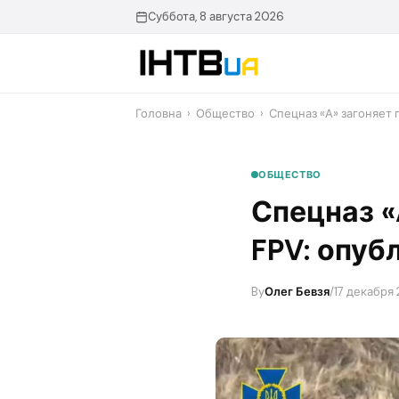
Перейти
Суббота, 8 августа 2026
до
контенту
Головна
›
Общество
›
​Спецназ «А» загоняет
ОБЩЕСТВО
​Спецназ 
FPV: опуб
By
Олег Бевзя
/
17 декабря 