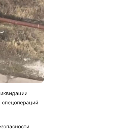
ликвидации
а спецопераций
езопасности