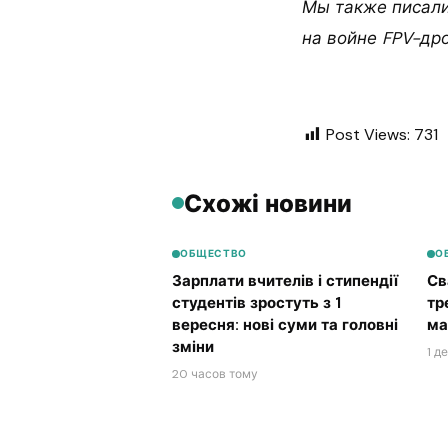
Мы также писали
на войне FPV-дро
Post Views:
731
Схожі новини
ОБЩЕСТВО
О
Зарплати вчителів і стипендії
Св
студентів зростуть з 1
тр
вересня: нові суми та головні
ма
зміни
1 д
20 часов тому