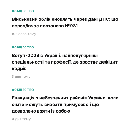
ОБЩЕСТВО
Військовий облік оновлять через дані ДПС: що
передбачає постанова №981
19 часов тому
ОБЩЕСТВО
Вступ-2026 в Україні: найпопулярніші
спеціальності та професії, де зростає дефіцит
кадрів
3 дня тому
ОБЩЕСТВО
Евакуація з небезпечних районів України: коли
сім’ю можуть вивезти примусово і що
дозволено взяти із собою
4 дня тому