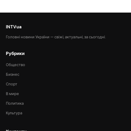
INTVua
Головні новини України — свіжі, актуальні, за сьогодні.
Рубрики
Общество
Бизнес
Спорт
В мире
Политика
Культура