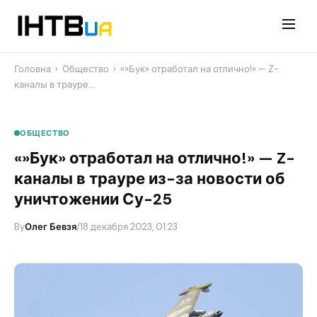
Перейти
до
контенту
Головна
›
Общество
›
«»Бук» отработал на отлично!» — Z-
каналы в трауре…
ОБЩЕСТВО
«»Бук» отработал на отлично!» — Z-
каналы в трауре из-за новости об
уничтожении Су-25
By
Олег Бевзя
/
18 декабря 2023, 01:23