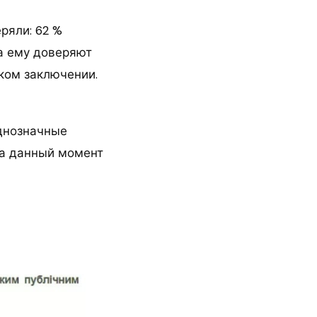
ряли: 62 %
да ему доверяют
ском заключении.
однозначные
На данный момент