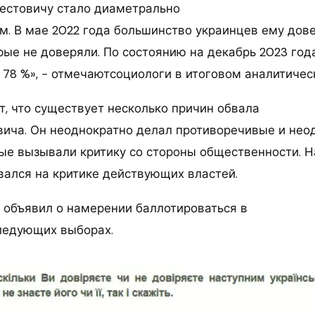
естовичу стало диаметрально
. В мае 2022 года большинство украинцев ему дове
орые не доверяли. По состоянию на декабрь 2023 го
т 78 %», − отмечаютсоциологи в итоговом аналитиче
т, что существует несколько причин обвала
вича. Он неоднократно делал противоречивые и не
рые вызывали критику со стороны общественности. 
вался на критике действующих властей.
 объявил о намерении баллотироваться в
ледующих выборах.