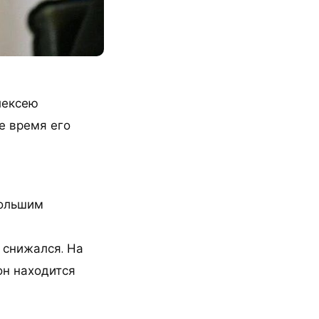
лексею
се время его
большим
 снижался. На
он находится