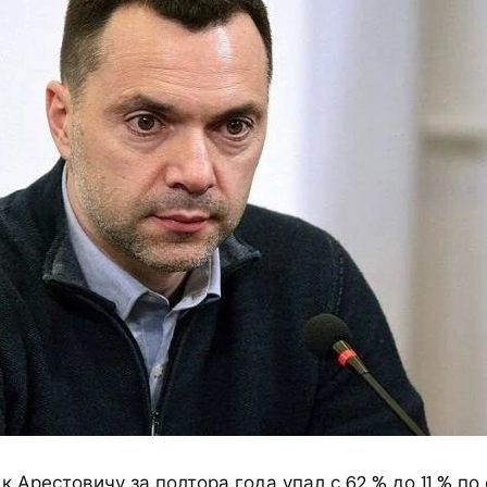
к Арестовичу за полтора года упал с 62 % до 11 % по