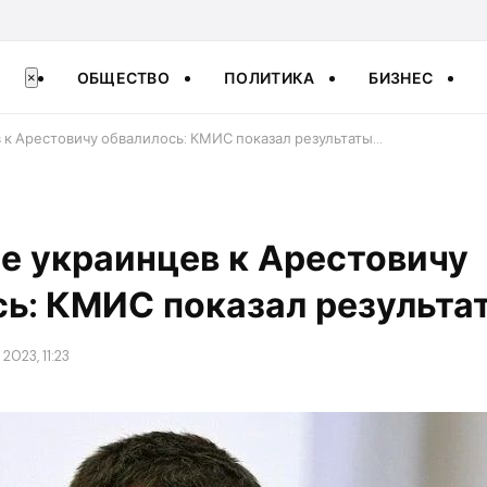
ОБЩЕСТВО
ПОЛИТИКА
БИЗНЕС
×
к Арестовичу обвалилось: КМИС показал результаты…
е украинцев к Арестовичу
ь: КМИС показал результа
2023, 11:23