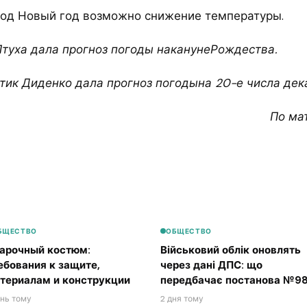
под Новый год возможно снижение температуры.
Птуха дала прогноз погоды наканунеРождества.
тик Диденко дала прогноз погодына 20-е числа дек
По ма
БЩЕСТВО
ОБЩЕСТВО
арочный костюм:
Військовий облік оновлять
ебования к защите,
через дані ДПС: що
териалам и конструкции
передбачає постанова №98
ень тому
2 дня тому