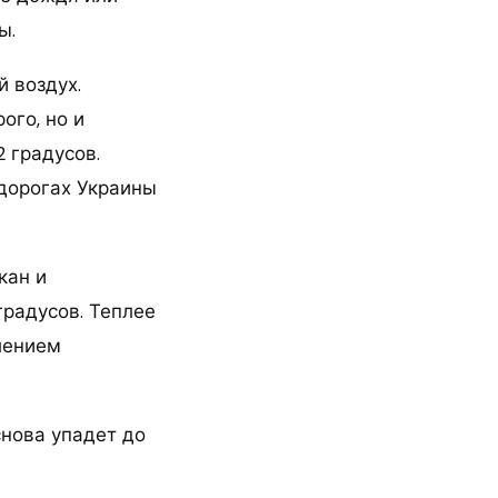
ы.
й воздух.
ого, но и
 градусов.
 дорогах Украины
кан и
градусов. Теплее
плением
снова упадет до