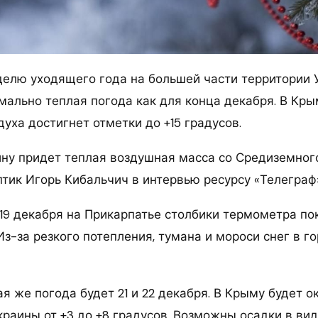
елю уходящего года на большей части территории 
мально теплая погода как для конца декабря. В Кры
уха достигнет отметки до +15 градусов.
аину придет теплая воздушная масса со Средиземног
птик Игорь Кибальчич в интервью ресурсу «Телеграф»
19 декабря на Прикарпатье столбики термометра пок
 Из-за резкого потепления, тумана и мороси снег в г
я же погода будет 21 и 22 декабря. В Крыму будет око
краины от +3 до +8 градусов. Возможны осадки в ви