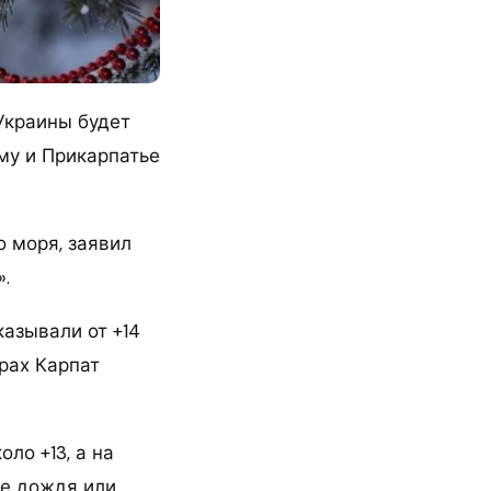
Украины будет
му и Прикарпатье
о моря, заявил
.
азывали от +14
орах Карпат
ло +13, а на
де дождя или