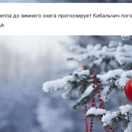
епла до зимнего снега прогнозирует Кибальчич пого
а.