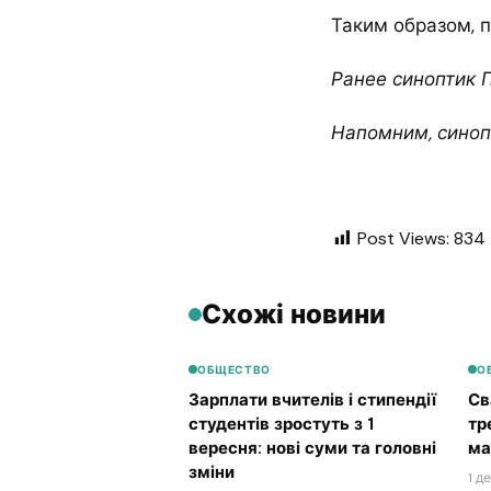
Таким образом, 
Ранее синоптик 
Напомним, синоп
Post Views:
834
Схожі новини
ОБЩЕСТВО
О
Зарплати вчителів і стипендії
Св
студентів зростуть з 1
тр
вересня: нові суми та головні
ма
зміни
1 д