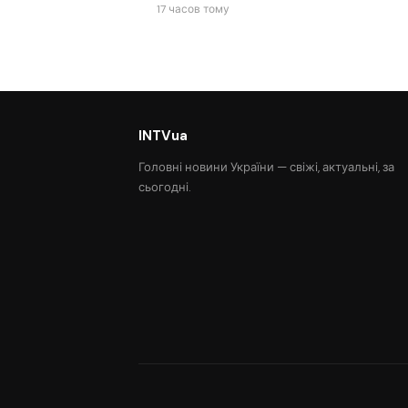
17 часов тому
INTVua
Головні новини України — свіжі, актуальні, за
сьогодні.