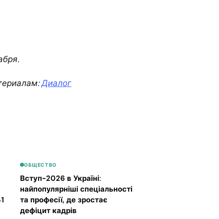
абря.
териалам:
Диалог
ОБЩЕСТВО
Вступ-2026 в Україні:
найпопулярніші спеціальності
1
та професії, де зростає
дефіцит кадрів