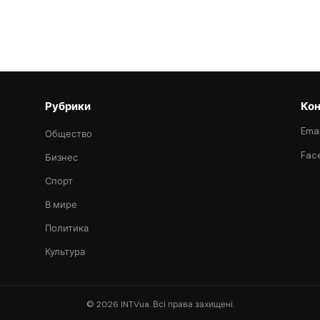
Рубрики
Кон
Emai
Общество
Fac
Бизнес
Спорт
В мире
Политика
Культура
© 2026 INTVua. Всі права захищені.