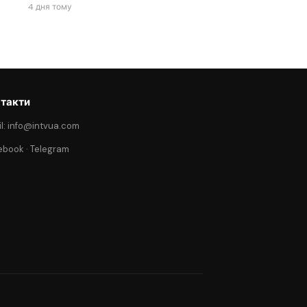
4 дня тому
такти
l: info@intvua.com
ebook
·
Telegram