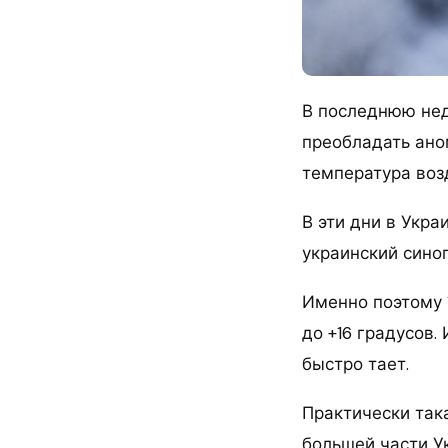
В последнюю нед
преобладать ано
температура возд
В эти дни в Укр
украинский сино
Именно поэтому 
до +16 градусов.
быстро тает.
Практически така
большей части У