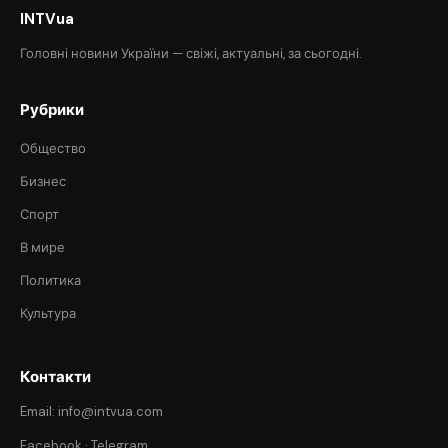
INTVua
Головні новини України — свіжі, актуальні, за сьогодні.
Рубрики
Общество
Бизнес
Спорт
В мире
Политика
Культура
Контакти
Email: info@intvua.com
Facebook
·
Telegram