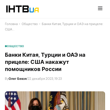
Перейти
до
контенту
Головна
›
Общество
›
Банки Китая, Турции и ОАЭ на прицеле:
США…
ОБЩЕСТВО
Банки Китая, Турции и ОАЭ на
прицеле: США накажут
помощников России
By
Олег Бевзя
/
22 декабря 2023, 19:23