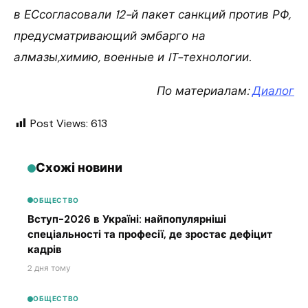
в ЕСсогласовали 12-й пакет санкций против РФ,
предусматривающий эмбарго на
алмазы,химию, военные и IT-технологии.
По материалам:
Диалог
Post Views:
613
Схожі новини
ОБЩЕСТВО
Вступ-2026 в Україні: найпопулярніші
спеціальності та професії, де зростає дефіцит
кадрів
2 дня тому
ОБЩЕСТВО