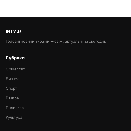
INTVua
Головні новини України — свіжі, актуальні, за сьогодні.
Рубрики
Общество
Бизнес
Спорт
В мире
Политика
Культура