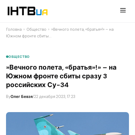
Перейти
до
контенту
Головна
›
Общество
›
​»Вечного полета, «братья»!» – на
Южном фронте сбиты…
ОБЩЕСТВО
​»Вечного полета, «братья»!» – на
Южном фронте сбиты сразу 3
российских Су-34
By
Олег Бевзя
/
22 декабря 2023, 17:23