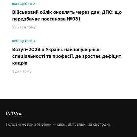
ОБЩЕСТВО
Військовий облік оновлять через дані ДПС: що
передбачає постанова №981
22 часа тому
ОБЩЕСТВО
Вступ-2026 в Україні: найпопулярніші
спеціальності та професії, де зростає дефіцит
кадрів
3 дня тому
INTVua
Головні новини України — свіжі, актуальні, за сьогодні.