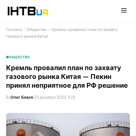
Перейти
до
контенту
Головна
›
Общество
›
Кремль провалил план по захвату
газового рынка Китая…
ОБЩЕСТВО
Кремль провалил план по захвату
газового рынка Китая — Пекин
принял неприятное для РФ решение
By
Олег Бевзя
/
23 декабря 2023, 11:23