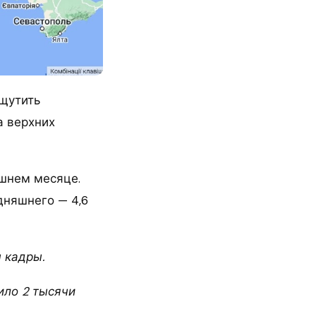
ощутить
а верхних
ешнем месяце.
дняшнего — 4,6
 кадры.
ило 2 тысячи