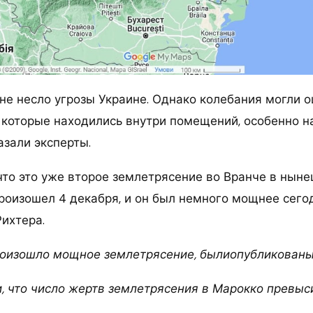
не несло угрозы Украине. Однако колебания могли 
 которые находились внутри помещений, особенно н
азали эксперты.
что это уже второе землетрясение во Вранче в нын
роизошел 4 декабря, и он был немного мощнее сего
Рихтера.
роизошло мощное землетрясение, былиопубликованы
, что число жертв землетрясения в Марокко превыс