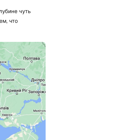
лубине чуть
ем, что