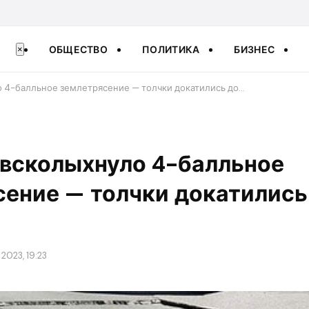
ОБЩЕСТВО
ПОЛИТИКА
БИЗНЕС
×
 4-балльное землетрясение — толчки докатились до…
 всколыхнуло 4-балльное
ение — толчки докатились
2023, 19:23