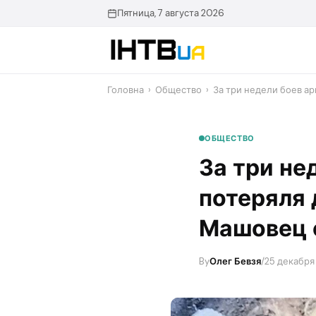
Перейти
Пятница, 7 августа 2026
до
контенту
Головна
›
Общество
›
​За три недели боев а
ОБЩЕСТВО
​За три н
потеряля 
Машовец 
By
Олег Бевзя
/
25 декабря