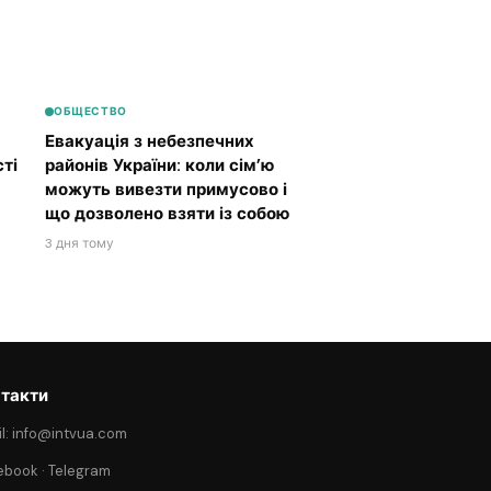
ОБЩЕСТВО
Евакуація з небезпечних
ті
районів України: коли сім’ю
можуть вивезти примусово і
що дозволено взяти із собою
3 дня тому
такти
l: info@intvua.com
ebook
·
Telegram