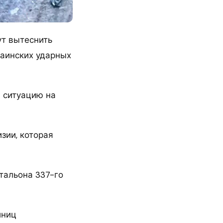
ут вытеснить
раинских ударных
 ситуацию на
зии, которая
тальона 337-го
иниц