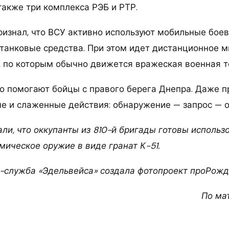
также три комплекса РЭБ и РТР.
ризнал, что ВСУ активно используют мобильные бое
отанковые средства. При этом идет дистанционное 
й, по которым обычно движется вражеская военная т
о помогают бойцы с правого берега Днепра. Даже п
е и слаженные действия: обнаружение — запрос — о
ли, что оккупанты из 810-й бригады готовы использ
мическое оружие в виде гранат К-51.
-служба «Эдельвейса» создала фотопроект проРожде
По ма