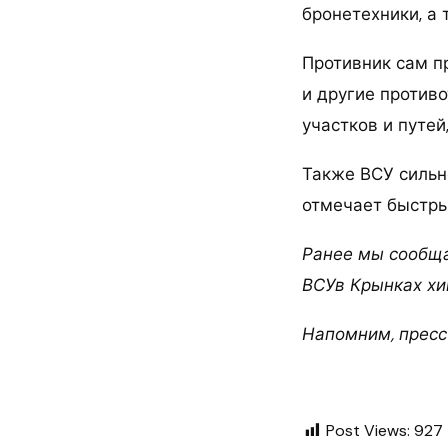
бронетехники, а 
Противник сам п
и другие против
участков и путе
Также ВСУ сильн
отмечает быстры
Ранее мы сообща
ВСУв Крынках хи
Напомним, пресс
Post Views:
927