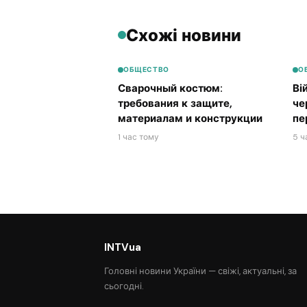
Схожі новини
ОБЩЕСТВО
О
Сварочный костюм:
Ві
требования к защите,
че
материалам и конструкции
пе
1 час тому
5 ч
INTVua
Головні новини України — свіжі, актуальні, за
сьогодні.