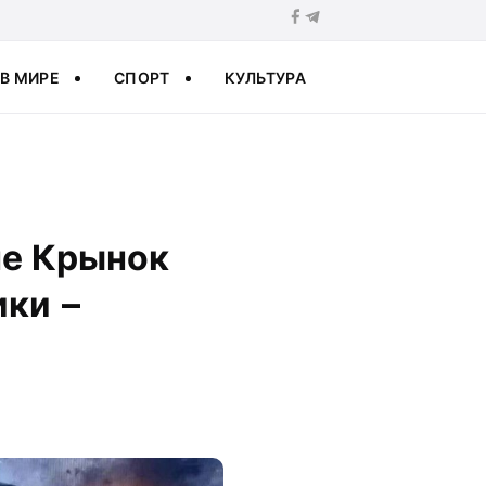
В МИРЕ
СПОРТ
КУЛЬТУРА
не Крынок
ики –