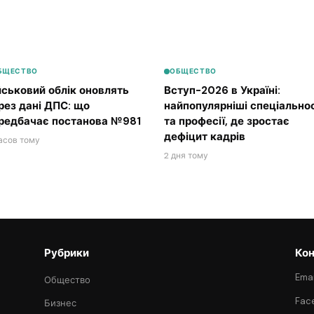
БЩЕСТВО
ОБЩЕСТВО
йськовий облік оновлять
Вступ-2026 в Україні:
рез дані ДПС: що
найпопулярніші спеціальнос
редбачає постанова №981
та професії, де зростає
дефіцит кадрів
асов тому
2 дня тому
Рубрики
Кон
Emai
Общество
Fac
Бизнес