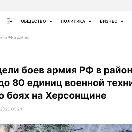
ОБЩЕСТВО
ПОЛИТИКА
БИЗНЕС
×
рмия РФ в районе…
едели боев армия РФ в райо
до 80 единиц военной техн
о боях на Херсонщине
 2023, 09:24