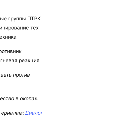
вые группы ПТРК
минирование тех
ехника.
ротивник
гневая реакция.
овать против
ство в окопах.
териалам:
Диалог