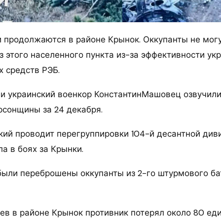
 продолжаются в районе Крынок. Оккупанты не мог
з этого населенного пункта из-за эффективности ук
х средств РЭБ.
 и украинский военкор КонстантинМашовец озвучили
рсонщины за 24 декабря.
кий проводит перегруппировки 104-й десантной диви
а в боях за Крынки.
были переброшены оккупанты из 2-го штурмового ба
оев в районе Крынок противник потерял около 80 ед