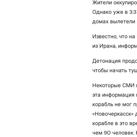
Жители оккупиро
Однако уже в 3:3
домах вылетели 
Известно, что н
из Ирана, информ
Детонация продол
чтобы начать ту
Некоторые СМИ п
эта информация 
корабль не мог п
«Новочеркасск» д
корабле в это в
чем 90 человек.