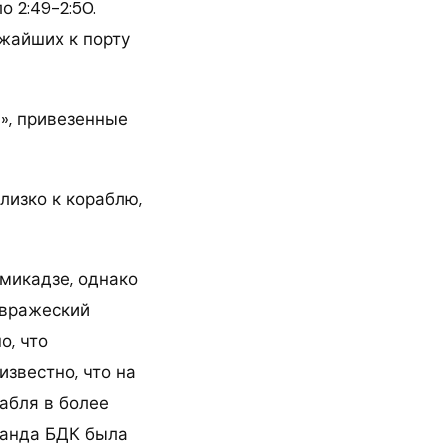
 2:49-2:50.
ижайших к порту
», привезенные
лизко к кораблю,
микадзе, однако
 вражеский
о, что
звестно, что на
абля в более
манда БДК была