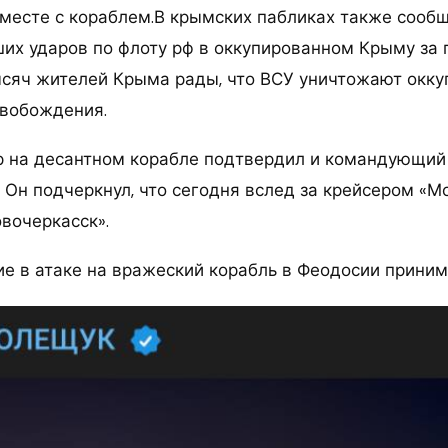
месте с кораблем.В крымских пабликах также сообщ
ших ударов по флоту рф в оккупированном Крыму за
ысяч жителей Крыма рады, что ВСУ уничтожают окк
свобождения.
р на десантном корабле подтвердил и командующий
 Он подчеркнул, что сегодня вслед за крейсером «М
вочеркасск».
тие в атаке на вражеский корабль в Феодосии прини