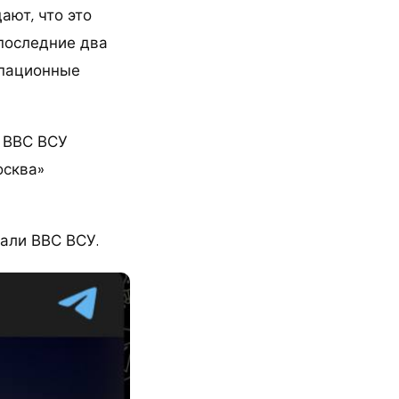
ают, что это
 последние два
упационные
 ВВС ВСУ
осква»
мали ВВС ВСУ.