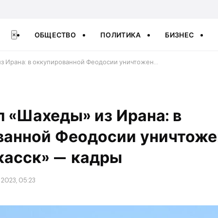
ОБЩЕСТВО
ПОЛИТИКА
БИЗНЕС
×
из Ирана: в оккупированной Феодосии уничтожен…
л «Шахеды» из Ирана: в
ванной Феодосии уничтоже
касск» — кадры
2023, 05:23