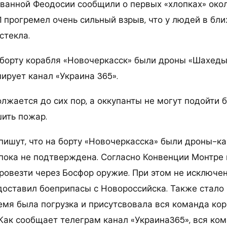
ванной Феодосии сообщили о первых «хлопках» около
1 прогремел очень сильный взрыв, что у людей в бл
стекла.
а борту корабля «Новочеркасск» были дроны «Шахеды
ирует канал «Украина 365».
жается до сих пор, а оккупанты не могут подойти б
шить пожар.
ишут, что на борту «Новочеркасска» были дроны-ка
пока не подтверждена. Согласно Конвенции Монтре
ровезти через Босфор оружие. При этом не исключен
оставил боеприпасы с Новороссийска. Также стало и
ремя была погрузка и присутсвовала вся команда кор
 Как сообщает телеграм канал «Украина365», вся ко