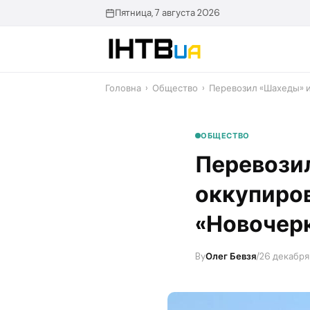
Перейти
Пятница, 7 августа 2026
до
контенту
Головна
›
Общество
›
​Перевозил «Шахеды» 
ОБЩЕСТВО
​Перевози
оккупиро
«Новочер
By
Олег Бевзя
/
26 декабря 