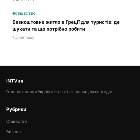
ОБЩЕСТВО
Безкоштовне житло в Греції для туристів: де
шукати та що потрібно робити
7 дней тому
INTVua
Головні новини України — свіжі, актуальні, за сьогодні.
Рубрики
Общество
Бизнес