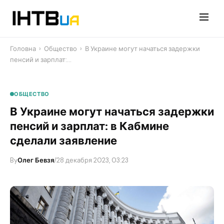
Перейти
до
контенту
Головна
›
Общество
›
В Украине могут начаться задержки
пенсий и зарплат:…
ОБЩЕСТВО
В Украине могут начаться задержки
пенсий и зарплат: в Кабмине
сделали заявление
By
Олег Бевзя
/
28 декабря 2023, 03:23