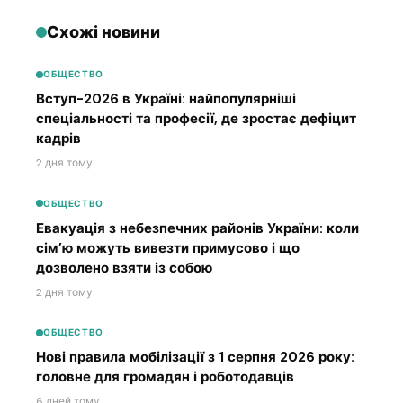
Схожі новини
ОБЩЕСТВО
Вступ-2026 в Україні: найпопулярніші
спеціальності та професії, де зростає дефіцит
кадрів
2 дня тому
ОБЩЕСТВО
Евакуація з небезпечних районів України: коли
сім’ю можуть вивезти примусово і що
дозволено взяти із собою
2 дня тому
ОБЩЕСТВО
Нові правила мобілізації з 1 серпня 2026 року:
головне для громадян і роботодавців
6 дней тому