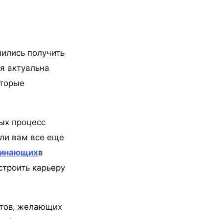
мились получить
я актуальна
оторые
рых процесс
ли вам все еще
чинающих
в
строить карьеру
стов, желающих