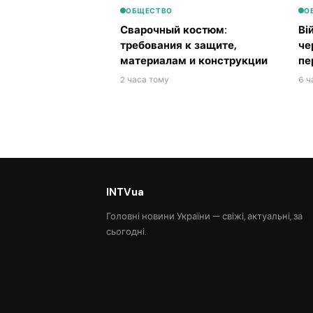
ОБЩЕСТВО
О
Сварочный костюм:
Ві
требования к защите,
че
материалам и конструкции
пе
2 часа тому
6 ч
INTVua
Головні новини України — свіжі, актуальні, за
сьогодні.