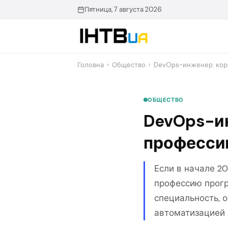
Перейти
Пятница, 7 августа 2026
до
контенту
Головна
›
Общество
›
DevOps-инженер: кор
ОБЩЕСТВО
DevOps-ин
професс
Если в начале 20
профессию прогр
специальность, 
автоматизацией 