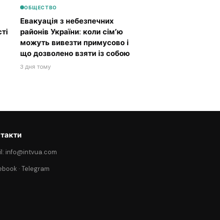
ОБЩЕСТВО
Евакуація з небезпечних
ті
районів України: коли сім’ю
можуть вивезти примусово і
що дозволено взяти із собою
3 дня тому
такти
l: info@intvua.com
ebook
·
Telegram