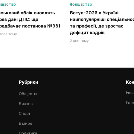
БЩЕСТВО
ОБЩЕСТВО
йськовий облік оновлять
Вступ-2026 в Україні:
рез дані ДПС: що
найпопулярніші спеціальнос
редбачає постанова №981
та професії, де зростає
дефіцит кадрів
асов тому
2 дня тому
Рубрики
Кон
Emai
Общество
Fac
Бизнес
Спорт
В мире
Политика