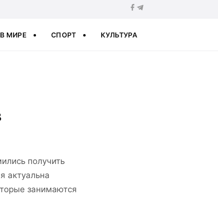
В МИРЕ
СПОРТ
КУЛЬТУРА
в
мились получить
я актуальна
оторые занимаются