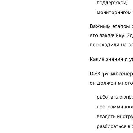
поддержкой;
мониторингом.
Важным этапом р
его заказчику. З
переходили на с
Какие знания и 
DevOps-инженер 
он должен многое
работать с опе
программироват
владеть инстр
разбираться в 