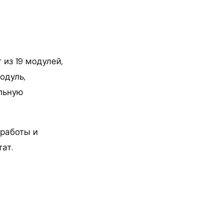
 из 19 модулей,
одуль,
льную
 работы и
тат.