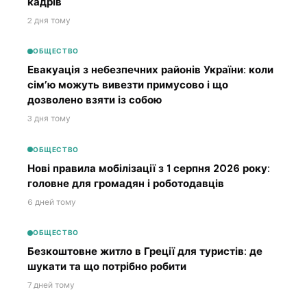
кадрів
2 дня тому
ОБЩЕСТВО
Евакуація з небезпечних районів України: коли
сім’ю можуть вивезти примусово і що
дозволено взяти із собою
3 дня тому
ОБЩЕСТВО
Нові правила мобілізації з 1 серпня 2026 року:
головне для громадян і роботодавців
6 дней тому
ОБЩЕСТВО
Безкоштовне житло в Греції для туристів: де
шукати та що потрібно робити
7 дней тому