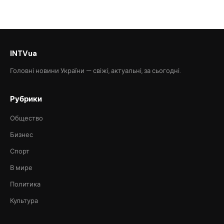
INTVua
Головні новини України — свіжі, актуальні, за сьогодні.
Рубрики
Общество
Бизнес
Спорт
В мире
Политика
Культура