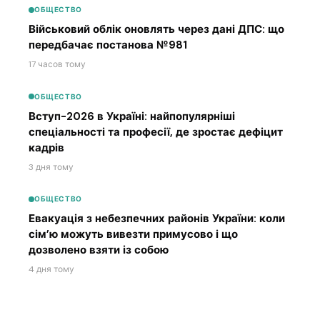
ОБЩЕСТВО
Військовий облік оновлять через дані ДПС: що
передбачає постанова №981
17 часов тому
ОБЩЕСТВО
Вступ-2026 в Україні: найпопулярніші
спеціальності та професії, де зростає дефіцит
кадрів
3 дня тому
ОБЩЕСТВО
Евакуація з небезпечних районів України: коли
сім’ю можуть вивезти примусово і що
дозволено взяти із собою
4 дня тому