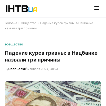
Перейти
до
контенту
Головна
›
Общество
›
Падение курса гривны: в Нацбанке
назвали три причины
ОБЩЕСТВО
Падение курса гривны: в Нацбанке
назвали три причины
By
Олег Бевзя
/
6 января 2024, 08:23