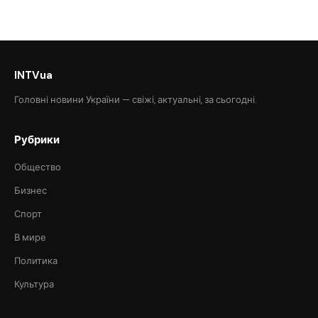
INTVua
Головні новини України — свіжі, актуальні, за сьогодні.
Рубрики
Общество
Бизнес
Спорт
В мире
Политика
Культура