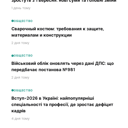
зростуть з 1 вересня: нові суми та головні зміни
1 день тому
ОБЩЕСТВО
Сварочный костюм: требования к защите,
материалам и конструкции
2 дня тому
ОБЩЕСТВО
Військовий облік оновлять через дані ДПС: що
передбачає постанова №981
2 дня тому
ОБЩЕСТВО
Вступ-2026 в Україні: найпопулярніші
спеціальності та професії, де зростає дефіцит
кадрів
4 дня тому