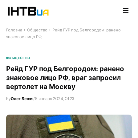
Перейти
до
контенту
Головна
›
Общество
›
Рейд ГУР под Белгородом: ранено
знаковое лицо РФ,…
ОБЩЕСТВО
Рейд ГУР под Белгородом: ранено
знаковое лицо РФ, враг запросил
вертолет на Москву
By
Олег Бевзя
/
6 января 2024, 01:23