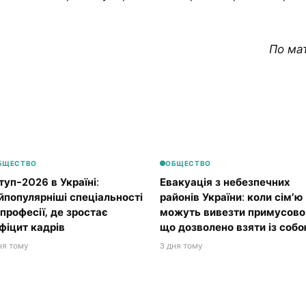
По ма
БЩЕСТВО
ОБЩЕСТВО
туп-2026 в Україні:
Евакуація з небезпечних
йпопулярніші спеціальності
районів України: коли сім’ю
 професії, де зростає
можуть вивезти примусово 
фіцит кадрів
що дозволено взяти із соб
ня тому
3 дня тому