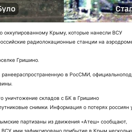
о оккупированному Крыму, которые нанесли ВСУ
 российские радиолокационные станции на аэродроме
оселке Гришино.
 ранеераспространенную в РосСМИ, официальнопод
аины.
то уничтожение складов с БК в Гришино
утниковые снимки. Информация о потерях россиян у
рымские партизаны из движения «Атеш» сообщают,
в ВСУ ими зафиксировано прибытие в Крым нескольк