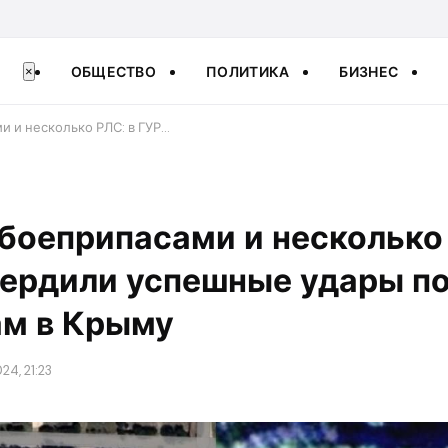
ОБЩЕСТВО
ПОЛИТИКА
БИЗНЕС
×
и и несколько РЛС: в ГУР…
боеприпасами и несколько 
вердили успешные удары п
ам в Крыму
24, 21:23