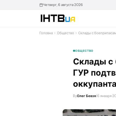
Перейти
Четверг, 6 августа 2026
до
контенту
Головна
›
Общество
›
Склады с боеприпасам
ОБЩЕСТВО
Склады с 
ГУР подт
оккупант
By
Олег Бевзя
/
6 января 20