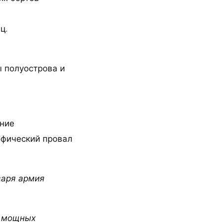
ц.
 полуострова и
ание
офический провал
варя армия
я мощных