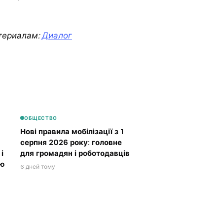
териалам:
Диалог
ОБЩЕСТВО
Нові правила мобілізації з 1
серпня 2026 року: головне
і
для громадян і роботодавців
ою
6 дней тому