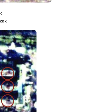
 с
ках.