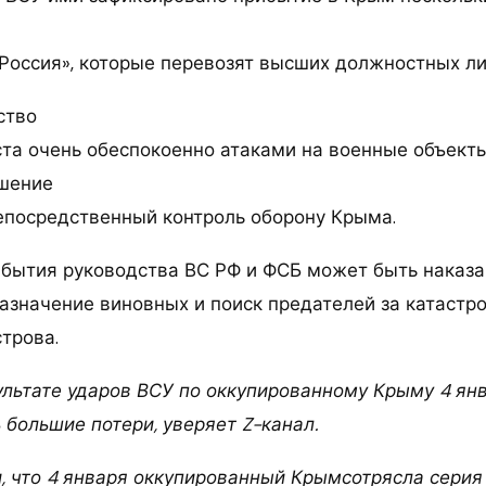
«Россия», которые перевозят высших должностных ли
ство
та очень обеспокоенно атаками на военные объекты
ешение
непосредственный контроль оборону Крыма.
бытия руководства ВС РФ и ФСБ может быть наказ
назначение виновных и поиск предателей за катастр
трова.
ультате ударов ВСУ по оккупированному Крыму 4 ян
 большие потери, уверяет Z-канал.
, что 4 января оккупированный Крымсотрясла сери