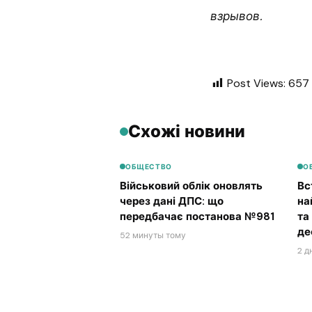
взрывов.
Post Views:
657
Схожі новини
ОБЩЕСТВО
О
Військовий облік оновлять
Вс
через дані ДПС: що
на
передбачає постанова №981
та
де
52 минуты тому
2 д