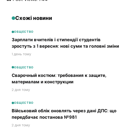
Схожі новини
ОБЩЕСТВО
Зарплати вчителів і стипендії студентів
зростуть з 1 вересня: нові суми та головні зміни
1 день тому
ОБЩЕСТВО
Сварочный костюм: требования к защите,
материалам и конструкции
2 дня тому
ОБЩЕСТВО
Військовий облік оновлять через дані ДПС: що
передбачає постанова №981
2 дня тому