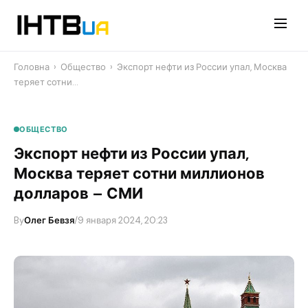
Перейти
до
контенту
Головна
›
Общество
›
Экспорт нефти из России упал, Москва
теряет сотни…
ОБЩЕСТВО
Экспорт нефти из России упал,
Москва теряет сотни миллионов
долларов – СМИ
By
Олег Бевзя
/
9 января 2024, 20:23