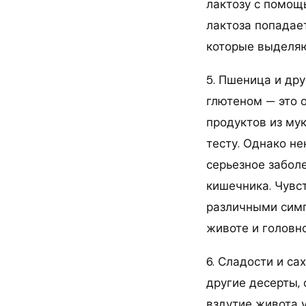
лактозу с помощ
лактоза попадает
которые выделяю
5. Пшеница и дру
глютеном — это 
продуктов из мук
тесту. Однако н
серьезное забол
кишечника. Чувс
различными симп
животе и головн
6. Сладости и са
другие десерты,
вздутие живота 