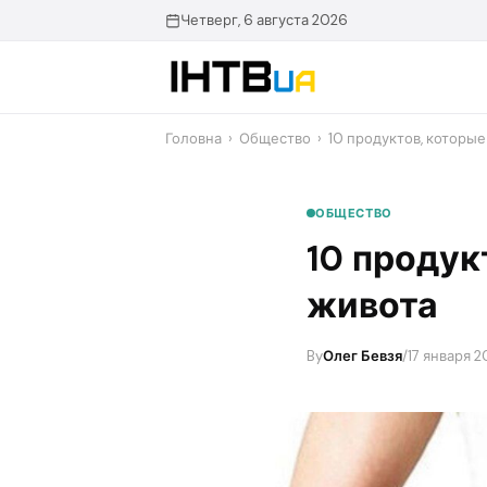
Перейти
Четверг, 6 августа 2026
до
контенту
Головна
›
Общество
›
10 продуктов, которы
ОБЩЕСТВО
10 продук
живота
By
Олег Бевзя
/
17 января 2