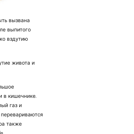
ыть вызвана
сле выпитого
 ко вздутию
утие живота и
ольшое
и в кишечнике.
лый газ и
о перевариваются
ра также
is