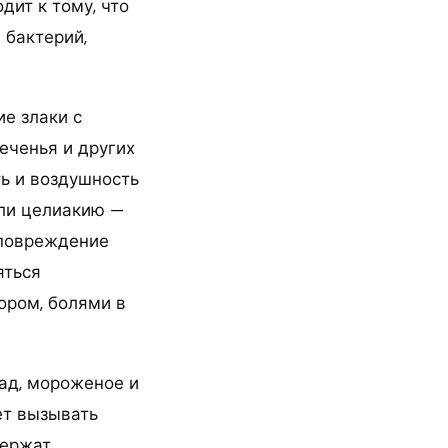
дит к тому, что
 бактерий,
ие злаки с
еченья и других
ть и воздушность
или целиакию —
 повреждение
яться
ором, болями в
лад, мороженое и
ет вызывать
держат