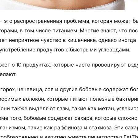
— это распространенная проблема, которая может б
орами, в том числе питанием. Многие знают, что по
ает неприятное чувство в кишечнике, однако иногда
употребление продуктов с быстрыми углеводами.
жет о 10 продуктах, которые часто провоцируют взд
елают.
, горох, чечевица, соя и другие бобовые содержат б
воримых волокон, которые питают полезные бактери
они также выделяют газы, такие как метан, углекис
оме того, бобовые содержат сахара, которые сложн
ганизмом, такие как раффиноза и стахиоза. Эти саха
зообразованию и вздутию живота,пишетпортал EatTh