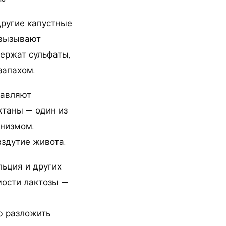
 другие капустные
 вызывают
держат сульфаты,
запахом.
бавляют
ктаны — один из
анизмом.
вздутие живота.
льция и других
мости лактозы —
ю разложить