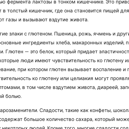
ью фермента лактозы в тонком кишечнике. Это приво
 в толстый кишечник, где она становится пищей для
т газы и вызывают вздутие живота.
гие злаки с глютеном. Пшеница, рожь, ячмень и друг
основные ингредиенты хлеба, макаронных изделий, п
и. Глютен — это белок, который придает эластичнос
екоторые люди имеют чувствительность ко глютену 
евание, при котором глютен вызывает воспаление и
твительность ко глютену или целиакия могут проявл
томами, в том числе вздутием живота, диареей, зап
ой болью.
харозаменители. Сладости, такие как конфеты, шоко
 содержат большое количество сахара, который мож
у некоторых людей. Кроме того, многие сладости со