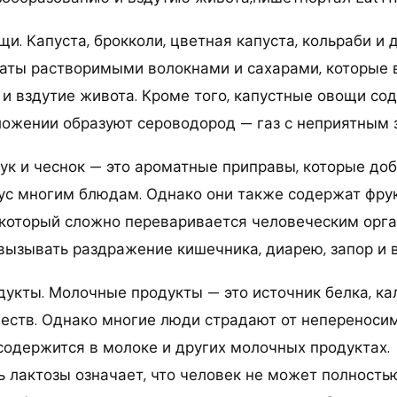
щи. Капуста, брокколи, цветная капуста, кольраби и
аты растворимыми волокнами и сахарами, которые
 и вздутие живота. Кроме того, капустные овощи со
ложении образуют сероводород — газ с неприятным 
 Лук и чеснок — это ароматные приправы, которые до
кус многим блюдам. Однако они также содержат фру
 который сложно переваривается человеческим орг
вызывать раздражение кишечника, диарею, запор и 
дукты. Молочные продукты — это источник белка, ка
еств. Однако многие люди страдают от непереноси
 содержится в молоке и других молочных продуктах.
 лактозы означает, что человек не может полность