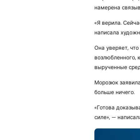
намерена связыв
«Я верила. Сейч
написала художн
Она уверяет, чт
возлюбленного, к
вырученные сред
Морозюк заявила
больше ничего.
«Готова доказыва
силе», — написал