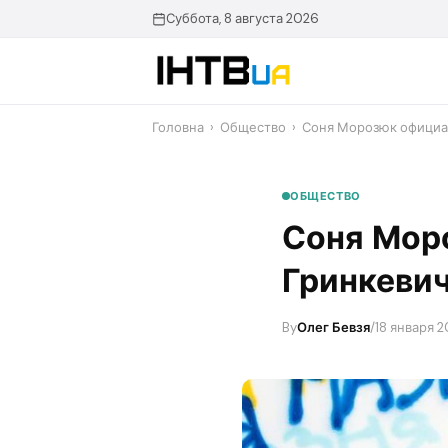
Перейти
Суббота, 8 августа 2026
до
контенту
Головна
›
Общество
›
​Соня Морозюк официа
ОБЩЕСТВО
​Соня Мо
Гринкевич
By
Олег Бевзя
/
18 января 2