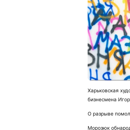
Харьковская худ
бизнесмена Игор
О разрыве помолв
Морозюк обнародо