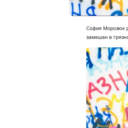
София Морозюк р
замешан в грязн