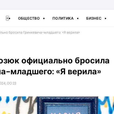
ОБЩЕСТВО
ПОЛИТИКА
БИЗНЕС
×
льно бросила Гринкевича-младшего: «Я верила»
розюк официально бросила
а-младшего: «Я верила»
024, 00:23