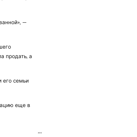
ванной», —
шего
а продать, а
и его семьи
рацию еще в