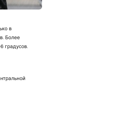
ько в
в. Более
6 градусов.
ентральной