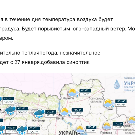
ря в течение дня температура воздуха будет
 градуса. Будет порывистым юго-западный ветер. М
ером.
сительно теплаяпогода, незначительное
ет с 27 января,добавила синоптик.