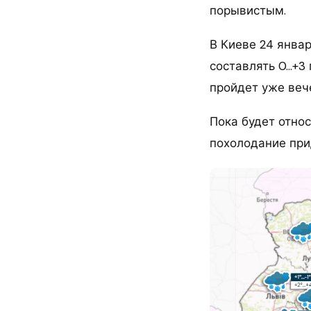
порывистым.
В Киеве 24 янва
составлять 0…+3
пройдет уже веч
Пока будет отно
похолодание прид