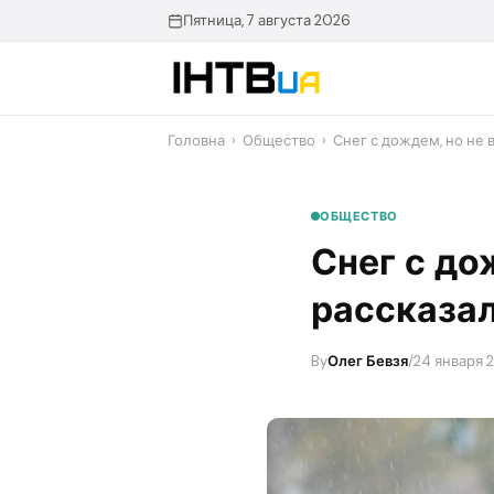
Перейти
Пятница, 7 августа 2026
до
контенту
Головна
›
Общество
›
Снег с дождем, но не 
ОБЩЕСТВО
Снег с до
рассказал
By
Олег Бевзя
/
24 января 