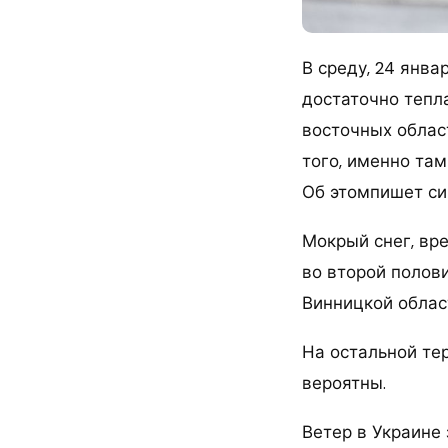
В среду, 24 янва
достаточно тепла
восточных област
того, именно там
Об этомпишет си
Мокрый снег, вр
во второй полови
Винницкой облас
На остальной те
вероятны.
Ветер в Украине 