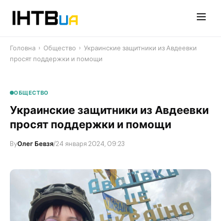
Перейти
до
контенту
Головна
›
Общество
›
Украинские защитники из Авдеевки
просят поддержки и помощи
ОБЩЕСТВО
Украинские защитники из Авдеевки
просят поддержки и помощи
By
Олег Бевзя
/
24 января 2024, 09:23