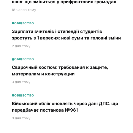
шкіл: що зміниться у прифронтових громадах
18 часов тому
ОБЩЕСТВО
Зарплати вчителів і стипендії студентів
зростуть з 1 вересня: нові суми та головні зміни
2 дня тому
ОБЩЕСТВО
Сварочный костюм: требования к защите,
материалам и конструкции
3 дня тому
ОБЩЕСТВО
Військовий облік оновлять через дані ДПС: що
передбачає постанова №981
3 дня тому