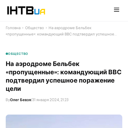
Перейти
до
контенту
Головна
›
Общество
›
​На аэродроме Бельбек
«пропущенные»: командующий ВВС подтвердил успешное…
ОБЩЕСТВО
​На аэродроме Бельбек
«пропущенные»: командующий ВВС
подтвердил успешное поражение
цели
By
Олег Бевзя
/
31 января 2024, 21:23