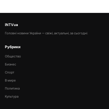
INTVua
Головні новини України — свіжі, актуальні, за сьогодні.
Рубрики
Общество
Бизнес
Спорт
В мире
Политика
Культура