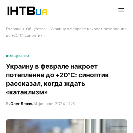
Перейти
до
контенту
Головна
›
Общество
›
​Украину в феврале накроет потепление
до +20°C: синоптик…
ОБЩЕСТВО
​Украину в феврале накроет
потепление до +20°C: синоптик
рассказал, когда ждать
«катаклизм»
By
Олег Бевзя
/
14 февраля 2024, 21:23