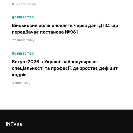
18 часов тому
ОБЩЕСТВО
Військовий облік оновлять через дані ДПС: що
передбачає постанова №981
22 часа тому
ОБЩЕСТВО
Вступ-2026 в Україні: найпопулярніші
спеціальності та професії, де зростає дефіцит
кадрів
3 дня тому
INTVua