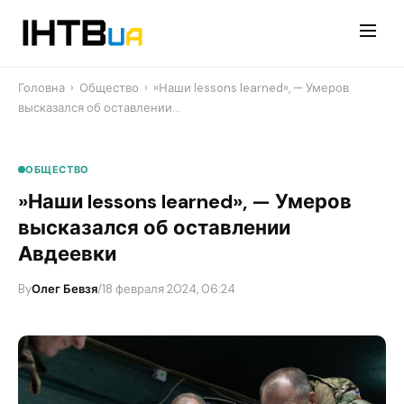
Перейти
до
контенту
Головна
›
Общество
›
​»Наши lessons learned», — Умеров
высказался об оставлении…
ОБЩЕСТВО
​»Наши lessons learned», — Умеров
высказался об оставлении
Авдеевки
By
Олег Бевзя
/
18 февраля 2024, 06:24