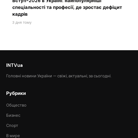
Вступ-2026 в Україні: найпопулярніші
спеціальності та професії, де зростає дефіцит
кадрів
3 дня тому
INTVua
Головні новини України — свіжі, актуальні, за сьогодні.
Рубрики
Общество
Бизнес
Спорт
В мире