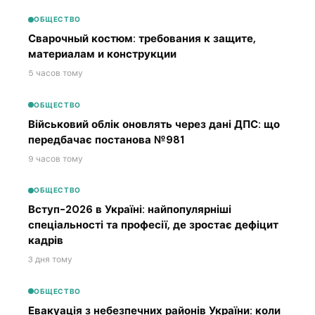
ОБЩЕСТВО
Сварочный костюм: требования к защите,
материалам и конструкции
5 часов тому
ОБЩЕСТВО
Військовий облік оновлять через дані ДПС: що
передбачає постанова №981
9 часов тому
ОБЩЕСТВО
Вступ-2026 в Україні: найпопулярніші
спеціальності та професії, де зростає дефіцит
кадрів
3 дня тому
ОБЩЕСТВО
Евакуація з небезпечних районів України: коли