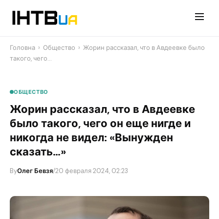
Перейти
до
контенту
Головна
›
Общество
›
Жорин рассказал, что в Авдеевке было
такого, чего…
ОБЩЕСТВО
Жорин рассказал, что в Авдеевке
было такого, чего он еще нигде и
никогда не видел: «Вынужден
сказать…»
By
Олег Бевзя
/
20 февраля 2024, 02:23