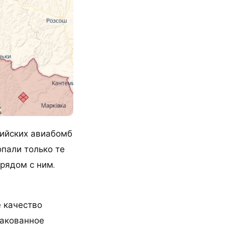
сийских авиабомб
опали только те
рядом с ним.
е качество
ракованное