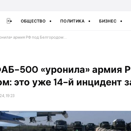
ОБЩЕСТВО
ПОЛИТИКА
БИЗНЕС
×
онила» армия РФ под Белгородом:…
ФАБ-500 «уронила» армия 
м: это уже 14-й инцидент з
24, 19:23