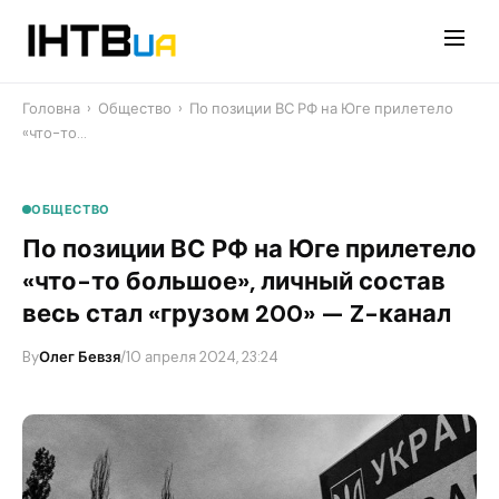
Перейти
до
контенту
Головна
›
Общество
›
​По позиции ВС РФ на Юге прилетело
«что-то…
ОБЩЕСТВО
​По позиции ВС РФ на Юге прилетело
«что-то большое», личный состав
весь стал «грузом 200» — Z-канал
By
Олег Бевзя
/
10 апреля 2024, 23:24