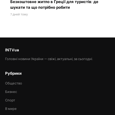
Безкоштовне житло в Греції для туристів: де
шукати та що потрібно робити
7 дней тому
INTVua
Головні новини України — свіжі, актуальні, за сьогодні.
Рубрики
Общество
Бизнес
Спорт
В мире