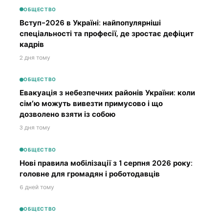
ОБЩЕСТВО
Вступ-2026 в Україні: найпопулярніші
спеціальності та професії, де зростає дефіцит
кадрів
2 дня тому
ОБЩЕСТВО
Евакуація з небезпечних районів України: коли
сім’ю можуть вивезти примусово і що
дозволено взяти із собою
3 дня тому
ОБЩЕСТВО
Нові правила мобілізації з 1 серпня 2026 року:
головне для громадян і роботодавців
6 дней тому
ОБЩЕСТВО