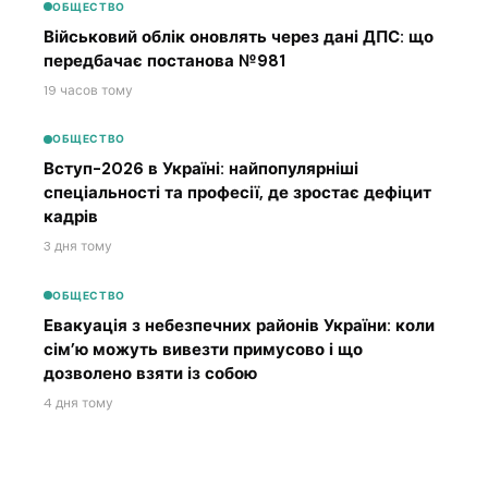
ОБЩЕСТВО
Військовий облік оновлять через дані ДПС: що
передбачає постанова №981
19 часов тому
ОБЩЕСТВО
Вступ-2026 в Україні: найпопулярніші
спеціальності та професії, де зростає дефіцит
кадрів
3 дня тому
ОБЩЕСТВО
Евакуація з небезпечних районів України: коли
сім’ю можуть вивезти примусово і що
дозволено взяти із собою
4 дня тому