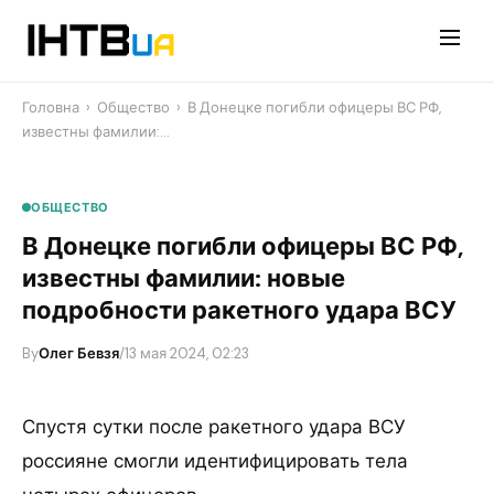
Перейти
до
контенту
Головна
›
Общество
›
В Донецке погибли офицеры ВС РФ,
известны фамилии:…
ОБЩЕСТВО
В Донецке погибли офицеры ВС РФ,
известны фамилии: новые
подробности ракетного удара ВСУ
By
Олег Бевзя
/
13 мая 2024, 02:23
Спустя сутки после ракетного удара ВСУ
россияне смогли идентифицировать тела