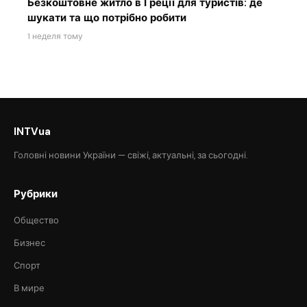
Безкоштовне житло в Греції для туристів: де
шукати та що потрібно робити
1 неделя тому
INTVua
Головні новини України — свіжі, актуальні, за сьогодні.
Рубрики
Общество
Бизнес
Спорт
В мире