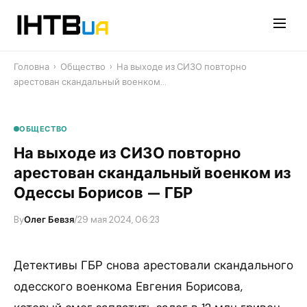
Перейти
до
контенту
Головна
›
Общество
›
На выходе из СИЗО повторно
арестован скандальный военком…
ОБЩЕСТВО
На выходе из СИЗО повторно
арестован скандальный военком из
Одессы Борисов — ГБР
By
Олег Бевзя
/
29 мая 2024, 06:23
​Детективы ГБР снова арестовали скандального
одесского военкома Евгения Борисова,