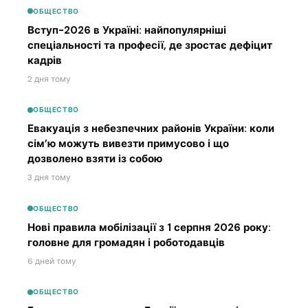
ОБЩЕСТВО
Вступ-2026 в Україні: найпопулярніші
спеціальності та професії, де зростає дефіцит
кадрів
2 дня тому
ОБЩЕСТВО
Евакуація з небезпечних районів України: коли
сім’ю можуть вивезти примусово і що
дозволено взяти із собою
3 дня тому
ОБЩЕСТВО
Нові правила мобілізації з 1 серпня 2026 року:
головне для громадян і роботодавців
6 дней тому
ОБЩЕСТВО