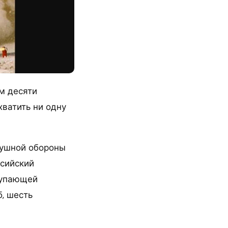
м десяти
хватить ни одну
душной обороны
ссийский
тупающей
, шесть