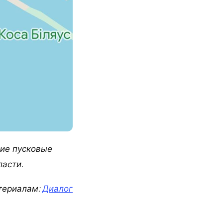
ие пусковые
асти.
териалам:
Диалог