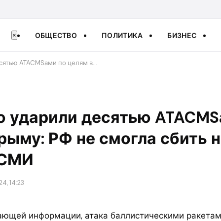
ОБЩЕСТВО
ПОЛИТИКА
БИЗНЕС
×
сятью ATACMSами по целям в…
ю ударили десятью ATACMS
рыму: РФ не смогла сбить 
 СМИ
4, 14:23
ающей информации, атака баллистическими ракета