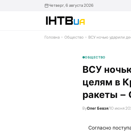
Перейти
Четверг, 6 августа 2026
до
контенту
Головна
›
Общество
›
ВСУ ночью ударили де
ОБЩЕСТВО
ВСУ ночь
целям в К
ракеты –
By
Олег Бевзя
/
10 июня 202
Согласно поступ