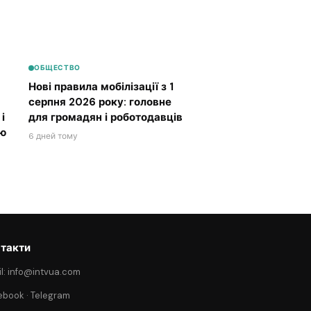
ОБЩЕСТВО
Нові правила мобілізації з 1
серпня 2026 року: головне
і
для громадян і роботодавців
ою
6 дней тому
такти
l: info@intvua.com
ebook
·
Telegram