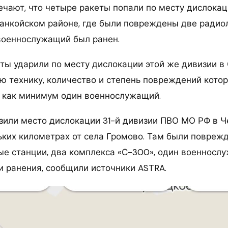
чают, что четыре ракеты попали по месту дислокац
анкойском районе, где были повреждены две ради
 военнослужащий был ранен.
ты ударили по месту дислокации этой же дивизии в 
ю технику, количество и степень повреждений котор
 как минимум один военнослужащий.
зили место дислокации 31-й дивизии ПВО МО РФ в 
льких километрах от села Громово. Там были повреж
е станции, два комплекса «С-300», один военносл
и ранения, сообщили источники ASTRA.