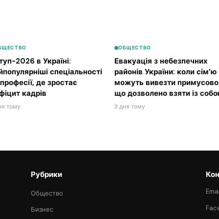
БЩЕСТВО
ОБЩЕСТВО
туп-2026 в Україні:
Евакуація з небезпечних
йпопулярніші спеціальності
районів України: коли сім’ю
 професії, де зростає
можуть вивезти примусово 
фіцит кадрів
що дозволено взяти із соб
ня тому
3 дня тому
Рубрики
Кон
Emai
Общество
Fac
Бизнес