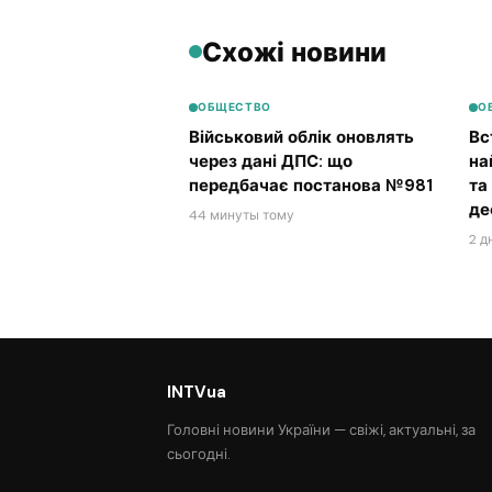
Схожі новини
ОБЩЕСТВО
О
Військовий облік оновлять
Вс
через дані ДПС: що
на
передбачає постанова №981
та
де
44 минуты тому
2 д
INTVua
Головні новини України — свіжі, актуальні, за
сьогодні.