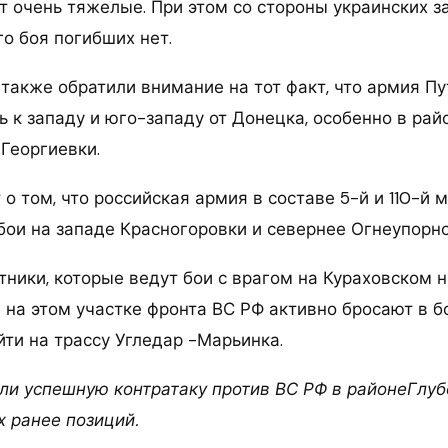
т очень тяжелые. При этом со стороны украинских з
о боя погибших нет.
 также обратили внимание на тот факт, что армия П
 к западу и юго-западу от Донецка, особенно в рай
Георгиевки.
о том, что российская армия в составе 5-й и 110-й 
бои на западе Красногоровки и севернее Огнеупорно
тники, которые ведут бои с врагом на Кураховском 
и на этом участке фронта ВС РФ активно бросают в б
йти на трассу Угледар -Марьинка.
ли успешную контратаку против ВС РФ в районеГлуб
х ранее позиций.