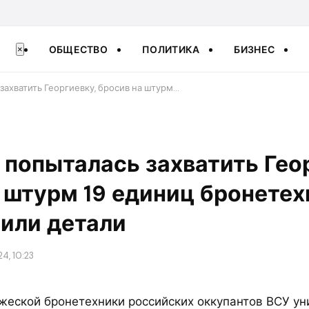
ОБЩЕСТВО
ПОЛИТИКА
БИЗНЕС
×
захватить Георгиевку, бросив на штурм…
попыталась захватить Гео
 штурм 19 единиц бронетехн
или детали
4, 10:23
ажеской бронетехники российских оккупантов ВСУ ун