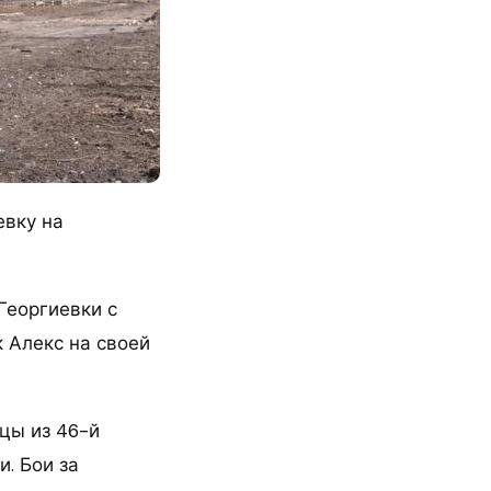
евку на
Георгиевки с
 Алекс на своей
йцы из 46-й
. Бои за