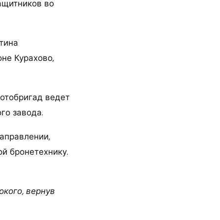
ащитников во
утина
оне Курахово,
мотобригад ведет
го завода.
направлении,
ой бронетехнику.
окого, вернув