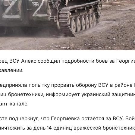
боец ВСУ Алекс сообщил подробности боев за Георги
авлении.
едприняла попытку прорвать оборону ВСУ в районе 
иц бронетехники, информирует украинский защитник
ram-канале.
сте подчеркнул, что Георгиевка остается за ВСУ. Бо
ичтожить за день 14 единиц вражеской бронетехники