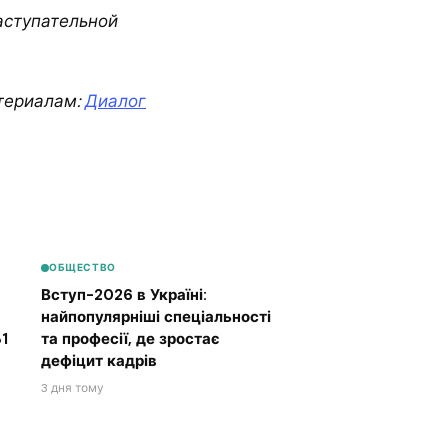
аступательной
териалам:
Диалог
ОБЩЕСТВО
Вступ-2026 в Україні:
найпопулярніші спеціальності
1
та професії, де зростає
дефіцит кадрів
3 дня тому