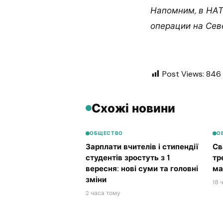
Напомним, в НАТ
операции на Сев
Post Views:
846
Схожі новини
ОБЩЕСТВО
О
Зарплати вчителів і стипендії
Св
студентів зростуть з 1
тр
вересня: нові суми та головні
ма
зміни
18 
2 часа тому