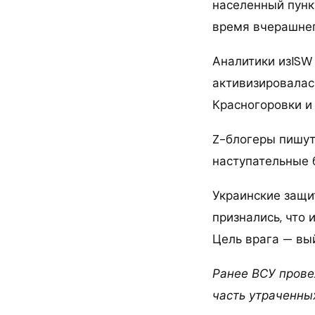
населенный пунк
время вчерашнег
Аналитики изISW
активизировалась
Красногоровки и 
Z-блогеры пишут 
наступательные 
Украинские защи
признались, что 
Цель врага — вы
Ранее ВСУ прове
часть утраченны