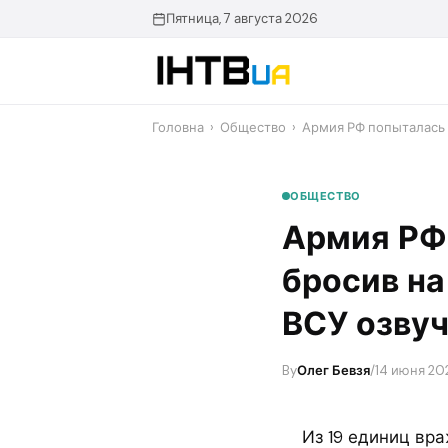
Перейти
Пятница, 7 августа 2026
до
контенту
Головна
›
Общество
›
Армия РФ попыталась 
ОБЩЕСТВО
Армия РФ 
бросив на
ВСУ озвуч
By
Олег Бевзя
/
14 июня 202
Из 19 единиц вр