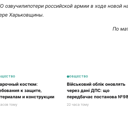
О озвучилипотери российской армии в ходе новой н
ере Харьковщины.
По ма
БЩЕСТВО
ОБЩЕСТВО
арочный костюм:
Військовий облік оновлять
ебования к защите,
через дані ДПС: що
териалам и конструкции
передбачає постанова №98
часов тому
22 часа тому