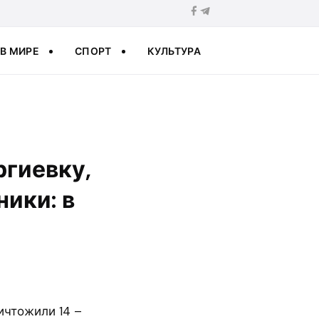
В МИРЕ
СПОРТ
КУЛЬТУРА
ргиевку,
ики: в
ичтожили 14 –