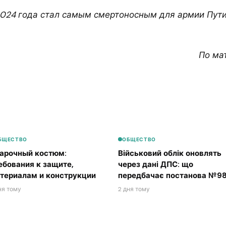
024 года стал самым смертоносным для армии Пути
По ма
БЩЕСТВО
ОБЩЕСТВО
арочный костюм:
Військовий облік оновлять
ебования к защите,
через дані ДПС: що
териалам и конструкции
передбачає постанова №98
ня тому
2 дня тому