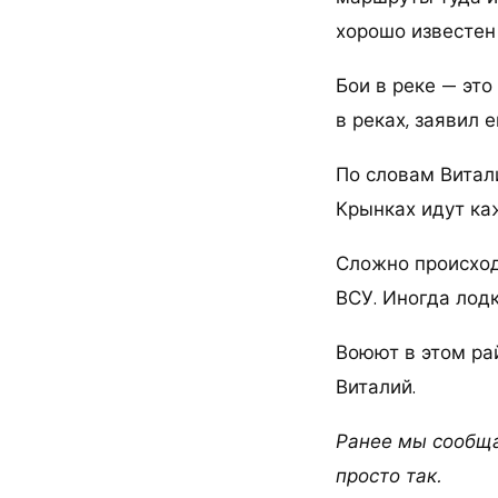
хорошо известен 
Бои в реке — эт
в реках, заявил 
По словам Витали
Крынках идут ка
Сложно происход
ВСУ. Иногда лод
Воюют в этом ра
Виталий.
Ранее мы сообща
просто так.