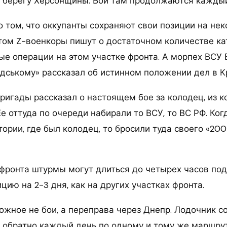
 берегу Херсонщины. Бои там продолжаются каждый
о том, что оккупанты сохраняют свои позиции на не
этом Z-военкоры пишут о достаточном количестве ка
ые операции на этом участке фронта. А морпех ВСУ 
дському» рассказал об истинном положении дел в К
бригады рассказал о настоящем бое за колодец, из 
Ее оттуда по очереди набирали то ВСУ, то ВС РФ. Ког
тории, где был колодец, то бросили туда своего «200
 фронта штурмы могут длиться до четырех часов под
цию на 2-3 дня, как на других участках фронта.
ожное не бои, а переправа через Днепр. Лодочник 
 обратно каждый день по одному и тому же маршрут