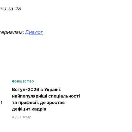
на за 28
териалам:
Диалог
ОБЩЕСТВО
Вступ-2026 в Україні:
найпопулярніші спеціальності
1
та професії, де зростає
дефіцит кадрів
4 дня тому