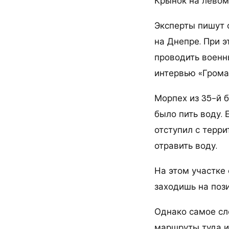
Крынок на левом
Эксперты пишут 
на Днепре. При 
проводить военн
интервью «Грома
Морпех из 35-й 
было пить воду. 
отступил с терри
отравить воду.
На этом участке
заходишь на пози
Однако самое сл
маршруты туда и