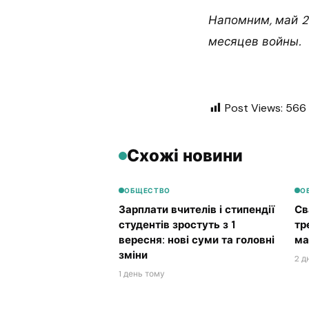
Напомним, май 2
месяцев войны.
Post Views:
566
Схожі новини
ОБЩЕСТВО
О
Зарплати вчителів і стипендії
Св
студентів зростуть з 1
тр
вересня: нові суми та головні
ма
зміни
2 д
1 день тому