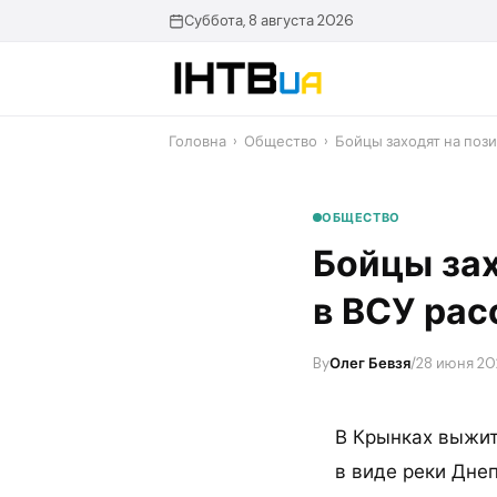
Перейти
Суббота, 8 августа 2026
до
контенту
Головна
›
Общество
›
​Бойцы заходят на по
ОБЩЕСТВО
​Бойцы за
в ВСУ рас
By
Олег Бевзя
/
28 июня 202
В Крынках выжит
в виде реки Днеп