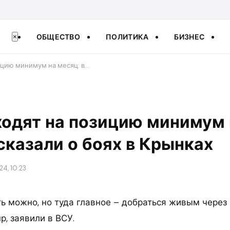
ОБЩЕСТВО
ПОЛИТИКА
БИЗНЕС
×
зицию минимум на месяц: в…
ходят на позицию минимум 
сказали о боях в Крынках
4, 10:23
ь можно, но туда главное – добраться живым через
р, заявили в ВСУ.