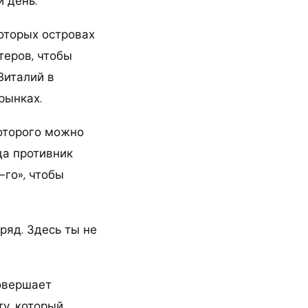
 день.
которых островах
теров, чтобы
Виталий в
рынках.
которого можно
да противник
-го», чтобы
ряд. Здесь ты не
совершает
у, который