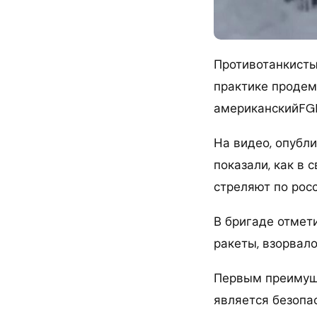
Противотанкисты
практике продем
американскийFGM-
На видео, опубл
показали, как в 
стреляют по рос
В бригаде отмети
ракеты, взорвал
Первым преимуще
является безопа