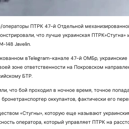
/операторы ПТРК 47-й Отдельной механизированно
онстрировали, что лучше украинская ПТРК»Стугна» 
148 Javelin.
икованном вTelegram-канале 47-й ОМБр, украинские
своей зоне ответственности на Покровском направле
сийскому БТР.
ли, что бой проходил в ночное время, точное попад
о бронетранспортер оккупантов, фактически его пере
ством «Стугны», которую еще называют украинскимJ
сность оператора, который управляет ПТРК на расст