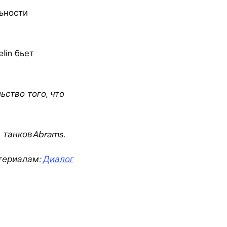
льности
lin бьет
ство того, что
я танковAbrams.
териалам:
Диалог