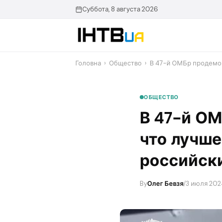
Перейти
Суббота, 8 августа 2026
до
контенту
Головна
›
Общество
›
В 47-й ОМБр продемон
ОБЩЕСТВО
В 47-й ОМ
что лучше
российск
By
Олег Бевзя
/
3 июля 2024