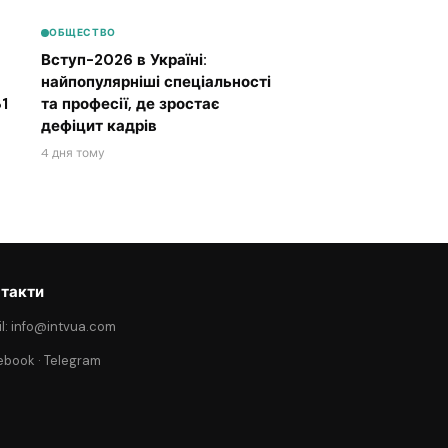
ОБЩЕСТВО
Вступ-2026 в Україні:
найпопулярніші спеціальності
1
та професії, де зростає
дефіцит кадрів
4 дня тому
такти
l: info@intvua.com
ebook
·
Telegram