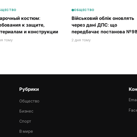
БЩЕСТВО
ОБЩЕСТВО
арочный костюм:
Військовий облік оновлять
ебования к защите,
через дані ДПС: що
териалам и конструкции
передбачає постанова №98
ня тому
2 дня тому
Рубрики
Кон
Emai
Общество
Fac
Бизнес
Спорт
В мире