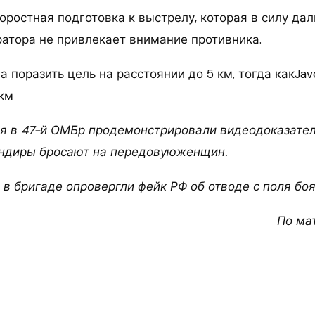
оростная подготовка к выстрелу, которая в силу да
атора не привлекает внимание противника.
а поразить цель на расстоянии до 5 км, тогда какJave
 км
я в 47-й ОМБр продемонстрировали видеодоказатель
андиры бросают на передовуюженщин.
, в бригаде опровергли фейк РФ об отводе с поля бо
По ма