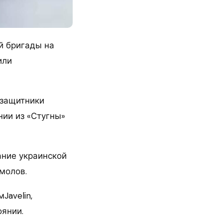
й бригады на
или
 защитники
нии из «Стугны»
ание украинской
молов.
avelin,
оянии.