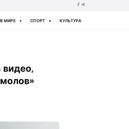
В МИРЕ
СПОРТ
КУЛЬТУРА
 видео,
емолов»