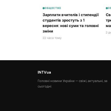
ОБЩЕСТВО
О
Зарплати вчителів і стипендії
Св
студентів зростуть з 1
тр
вересня: нові суми та головні
ма
зміни
2 д
22 часа тому
INTVua
Головні новини України — свіжі, актуальні, за
сьогодні.