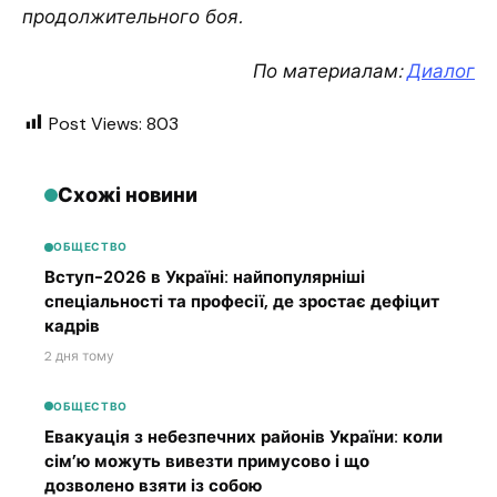
продолжительного боя.
По материалам:
Диалог
Post Views:
803
Схожі новини
ОБЩЕСТВО
Вступ-2026 в Україні: найпопулярніші
спеціальності та професії, де зростає дефіцит
кадрів
2 дня тому
ОБЩЕСТВО
Евакуація з небезпечних районів України: коли
сім’ю можуть вивезти примусово і що
дозволено взяти із собою