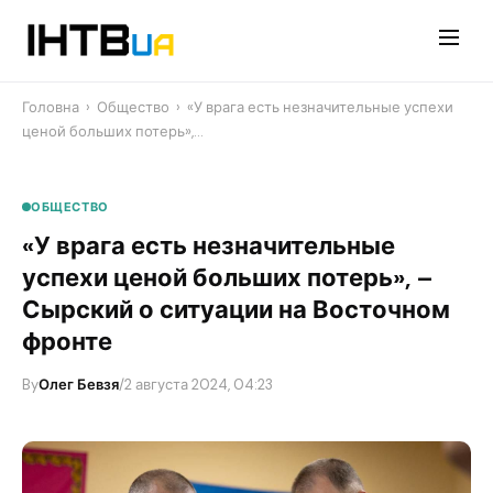
Перейти
до
контенту
Головна
›
Общество
›
«У врага есть незначительные успехи
ценой больших потерь»,…
ОБЩЕСТВО
«У врага есть незначительные
успехи ценой больших потерь», –
Сырский о ситуации на Восточном
фронте
By
Олег Бевзя
/
2 августа 2024, 04:23