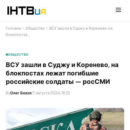
Перейти
до
контенту
Головна
›
Общество
›
ВСУ зашли в Суджу и Коренево, на
блокпостах…
ОБЩЕСТВО
ВСУ зашли в Суджу и Коренево, на
блокпостах лежат погибшие
российские солдаты — росСМИ
By
Олег Бевзя
/
7 августа 2024, 18:23