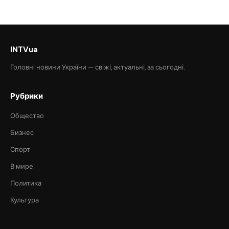
INTVua
Головні новини України — свіжі, актуальні, за сьогодні.
Рубрики
Общество
Бизнес
Спорт
В мире
Политика
Культура