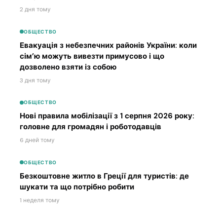
2 дня тому
ОБЩЕСТВО
Евакуація з небезпечних районів України: коли
сім’ю можуть вивезти примусово і що
дозволено взяти із собою
3 дня тому
ОБЩЕСТВО
Нові правила мобілізації з 1 серпня 2026 року:
головне для громадян і роботодавців
6 дней тому
ОБЩЕСТВО
Безкоштовне житло в Греції для туристів: де
шукати та що потрібно робити
1 неделя тому