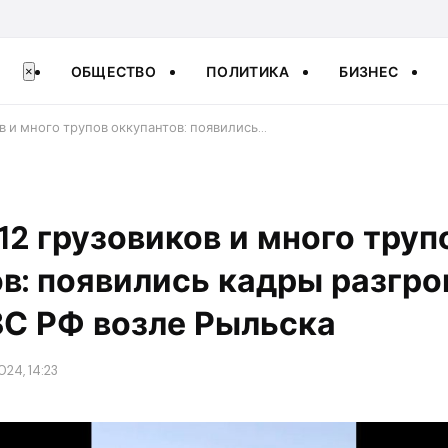
ОБЩЕСТВО
ПОЛИТИКА
БИЗНЕС
×
в и много трупов оккупантов: появились…
12 грузовиков и много труп
в: появились кадры разгр
ВС РФ возле Рыльска
024, 14:23