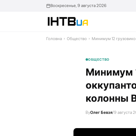
Перейти
Воскресенье, 9 августа 2026
до
контенту
Головна
›
Общество
›
​Минимум 12 грузовико
ОБЩЕСТВО
​Минимум 
оккупанто
колонны 
By
Олег Бевзя
/
9 августа 2