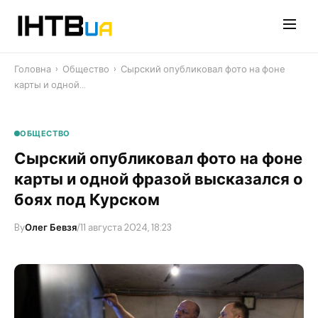
Перейти
до
контенту
Головна
›
Общество
›
Сырский опубликовал фото на фоне
карты и одной…
ОБЩЕСТВО
Сырский опубликовал фото на фоне
карты и одной фразой высказался о
боях под Курском
By
Олег Бевзя
/
11 августа 2024, 18:23