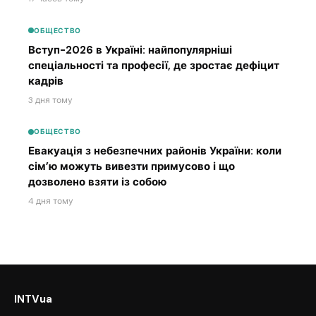
ОБЩЕСТВО
Вступ-2026 в Україні: найпопулярніші
спеціальності та професії, де зростає дефіцит
кадрів
3 дня тому
ОБЩЕСТВО
Евакуація з небезпечних районів України: коли
сім’ю можуть вивезти примусово і що
дозволено взяти із собою
4 дня тому
INTVua